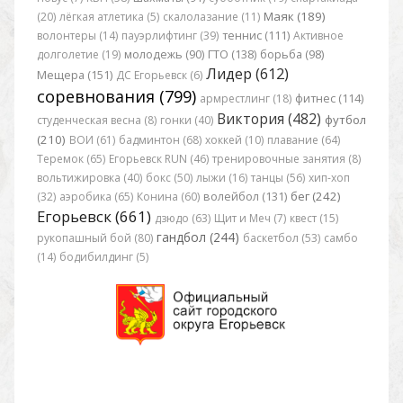
Маяк (189)
(20)
лёгкая атлетика (5)
скалолазание (11)
волонтеры (14)
пауэрлифтинг (39)
теннис (111)
Активное
долголетие (19)
молодежь (90)
ГТО (138)
борьба (98)
Лидер (612)
Мещера (151)
ДС Егорьевск (6)
соревнования (799)
армрестлинг (18)
фитнес (114)
Виктория (482)
футбол
студенческая весна (8)
гонки (40)
(210)
ВОИ (61)
бадминтон (68)
хоккей (10)
плавание (64)
Теремок (65)
Егорьевск RUN (46)
тренировочные занятия (8)
вольтижировка (40)
бокс (50)
лыжи (16)
танцы (56)
хип-хоп
бег (242)
(32)
аэробика (65)
Конина (60)
волейбол (131)
Егорьевск (661)
дзюдо (63)
Щит и Меч (7)
квест (15)
гандбол (244)
рукопашный бой (80)
баскетбол (53)
самбо
(14)
бодибилдинг (5)