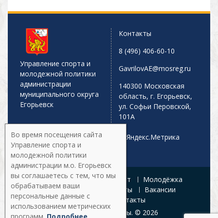
Контакты
8 (496) 406-60-10
Управление спорта и
GavrilovAE@mosreg.ru
молодежной политики
администрации
140300 Московская
муниципального округа
область, г. Егорьевск,
Егорьевск
ул. Софьи Перовской,
101А
Во время посещения сайта
Управление спорта и
молодежной политики
администрации м.о. Егорьевск
вы соглашаетесь с тем, что мы
Главная
Афиша
Спорт
Молодёжка
обрабатываем ваши
Управление
Документы
Вакансии
персональные данные с
Галерея
Контакты
использованием метрических
Все права защищены. © 2026
программ.
Подробнее