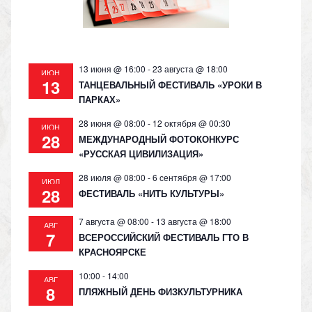
ki
13 июня @ 16:00
-
23 августа @ 18:00
ИЮН
13
ТАНЦЕВАЛЬНЫЙ ФЕСТИВАЛЬ «УРОКИ В
ПАРКАХ»
28 июня @ 08:00
-
12 октября @ 00:30
ИЮН
28
МЕЖДУНАРОДНЫЙ ФОТОКОНКУРС
«РУССКАЯ ЦИВИЛИЗАЦИЯ»
28 июля @ 08:00
-
6 сентября @ 17:00
ИЮЛ
28
ФЕСТИВАЛЬ «НИТЬ КУЛЬТУРЫ»
7 августа @ 08:00
-
13 августа @ 18:00
АВГ
7
ВСЕРОССИЙСКИЙ ФЕСТИВАЛЬ ГТО В
КРАСНОЯРСКЕ
10:00
-
14:00
АВГ
8
ПЛЯЖНЫЙ ДЕНЬ ФИЗКУЛЬТУРНИКА