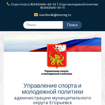
Перейти
Отдел спорта: 8(496)406-60-10 | Отдел молодежной политики:
к
8(496)406-65-11
содержимому
GavrilovAE@mosreg.ru
Поиск
по:
Управление спорта и
молодежной политики
администрации муниципального
округа Егорьевск