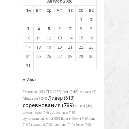
Август 2026
Пн
Вт
Ср
Чт
Пт
Сб
Вс
1
2
3
4
5
6
7
8
9
10
11
12
13
14
15
16
17
18
19
20
21
22
23
24
25
26
27
28
29
30
31
« Июл
бег (242)
Теремок (65)
ГТО (138)
лыжи (16)
Лидер (613)
Мещера (151)
соревнования (799)
гонки (40)
волонтеры (14)
субботник (19)
Маяк
рукопашный бой (80)
Щит и Меч (7)
(192)
хоккей (10)
теннис (111)
бокс (50)