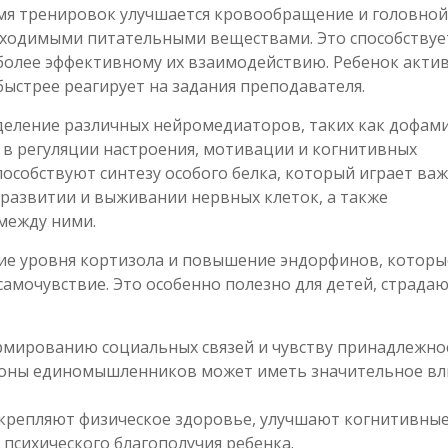
мя тренировок улучшается кровообращение и головной
бходимыми питательными веществами. Это способствуе
 более эффективному их взаимодействию. Ребенок акти
ыстрее реагирует на задания преподавателя.
еление различных нейромедиаторов, таких как дофами
 в регуляции настроения, мотивации и когнитивных
пособствуют синтезу особого белка, который играет ва
, развитии и выживании нервных клеток, а также
между ними.
ие уровня кортизола и повышение эндорфинов, которы
амочувствие. Это особенно полезно для детей, страда
мированию социальных связей и чувству принадлежно
ороны единомышленников может иметь значительное вл
укрепляют физическое здоровье, улучшают когнитивны
психического благополучия ребенка.