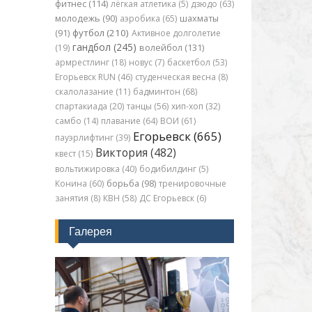
фитнес (114)
лёгкая атлетика (5)
дзюдо (63)
молодежь (90)
аэробика (65)
шахматы
футбол (210)
(91)
Активное долголетие
гандбол (245)
(19)
волейбол (131)
армрестлинг (18)
новус (7)
баскетбол (53)
Егорьевск RUN (46)
студенческая весна (8)
скалолазание (11)
бадминтон (68)
спартакиада (20)
танцы (56)
хип-хоп (32)
самбо (14)
плавание (64)
ВОИ (61)
Егорьевск (665)
пауэрлифтинг (39)
Виктория (482)
квест (15)
вольтижировка (40)
бодибилдинг (5)
Конина (60)
борьба (98)
тренировочные
занятия (8)
КВН (58)
ДС Егорьевск (6)
Галерея