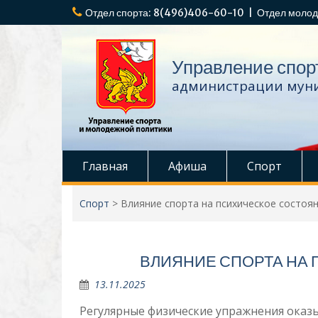
Перейти
Отдел спорта: 8(496)406-60-10 | Отдел молод
к
содержимому
Управление спор
администрации муни
Главная
Афиша
Спорт
Спорт
>
Влияние спорта на психическое состоя
ВЛИЯНИЕ СПОРТА НА
13.11.2025
Регулярные физические упражнения оказ