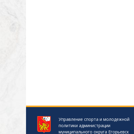
Управление спорта и молодежной
политики администрации
муниципального округа Егорьевск