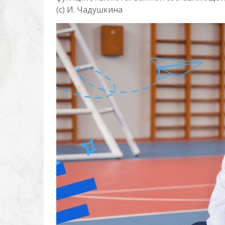
(с) И. Чадушкина