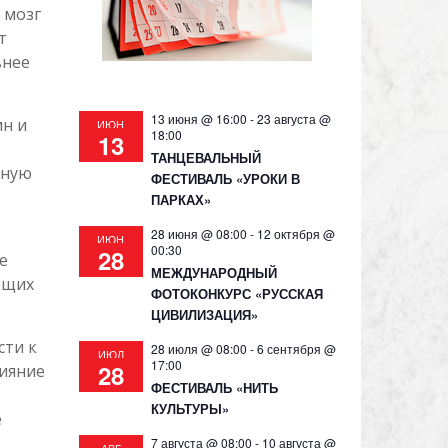
 мозг
т
внее
13 июня @ 16:00
-
23 августа @
н и
ИЮН
18:00
13
ТАНЦЕВАЛЬНЫЙ
жную
ФЕСТИВАЛЬ «УРОКИ В
ПАРКАХ»
28 июня @ 08:00
-
12 октября @
ИЮН
00:30
28
е
МЕЖДУНАРОДНЫЙ
ющих
ФОТОКОНКУРС «РУССКАЯ
ЦИВИЛИЗАЦИЯ»
сти к
28 июля @ 08:00
-
6 сентября @
ИЮЛ
17:00
28
ияние
ФЕСТИВАЛЬ «НИТЬ
КУЛЬТУРЫ»
е
7 августа @ 08:00
-
10 августа @