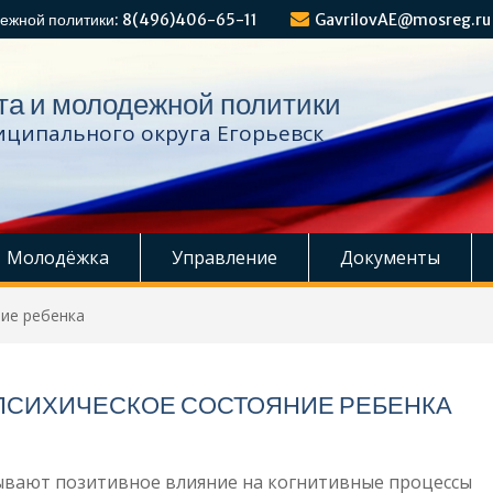
ежной политики: 8(496)406-65-11
GavrilovAE@mosreg.ru
та и молодежной политики
ципального округа Егорьевск
Молодёжка
Управление
Документы
ние ребенка
 ПСИХИЧЕСКОЕ СОСТОЯНИЕ РЕБЕНКА
ывают позитивное влияние на когнитивные процессы