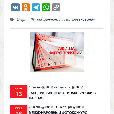
V
O
T
W
C
K
d
el
h
o
Спорт
бадминтон
,
Лидер
,
соревнования
n
e
at
p
o
gr
s
y
kl
a
A
Li
as
m
p
n
s
p
k
ni
ki
13 июня @ 16:00
-
23 августа @ 18:00
ИЮН
13
ТАНЦЕВАЛЬНЫЙ ФЕСТИВАЛЬ «УРОКИ В
ПАРКАХ»
28 июня @ 08:00
-
12 октября @ 00:30
ИЮН
28
МЕЖДУНАРОДНЫЙ ФОТОКОНКУРС