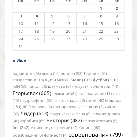
Пн
Вт
Ср
Чт
Пт
Сб
Вс
1
2
3
4
5
6
7
8
9
10
11
12
13
14
15
16
17
18
19
20
21
22
23
24
25
26
27
28
29
30
31
« Июл
бадминтон (68)
лыжи (16)
борьба (98)
Теремок (65)
Маяк (192)
футбол (210)
армрестлинг (18)
Щит и Меч (7)
КВН (58)
танцы (56)
шахматы (91)
новус (7)
волонтеры (14)
Егорьевск (665)
плавание (64)
скалолазание (11)
квест
(15)
пауэрлифтинг (39)
спартакиада (20)
гонки (40)
Мещера
(151)
ДС Егорьевск (6)
тренировочные занятия (8)
хип-хоп
Лидер (613)
(32)
студенческая весна (8)
вольтижировка
Виктория (482)
(40)
аэробика (65)
лёгкая атлетика (5)
бег (242)
Активное долголетие (19)
Конина (60)
соревнования (799)
бодибилдинг (5)
фитнес (114)