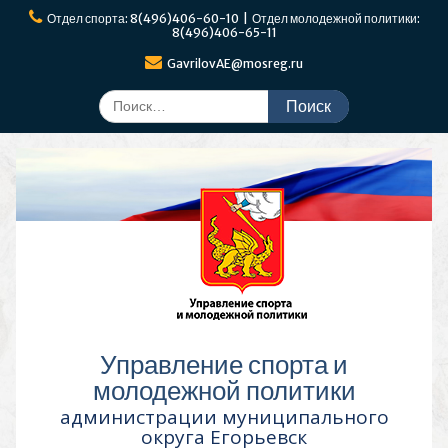
Перейти
Отдел спорта: 8(496)406-60-10 | Отдел молодежной политики:
к
8(496)406-65-11
содержимому
GavrilovAE@mosreg.ru
Поиск
по:
Управление спорта и
молодежной политики
администрации муниципального
округа Егорьевск