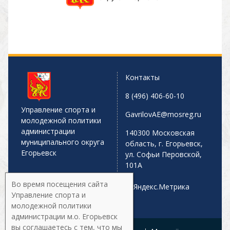
Контакты
8 (496) 406-60-10
Управление спорта и
GavrilovAE@mosreg.ru
молодежной политики
администрации
140300 Московская
муниципального округа
область, г. Егорьевск,
Егорьевск
ул. Софьи Перовской,
101А
Во время посещения сайта
Управление спорта и
молодежной политики
администрации м.о. Егорьевск
вы соглашаетесь с тем, что мы