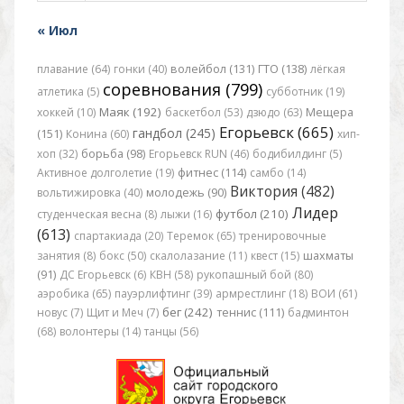
« Июл
плавание (64)
гонки (40)
волейбол (131)
ГТО (138)
лёгкая
соревнования (799)
атлетика (5)
субботник (19)
Маяк (192)
хоккей (10)
баскетбол (53)
дзюдо (63)
Мещера
Егорьевск (665)
гандбол (245)
(151)
Конина (60)
хип-
хоп (32)
борьба (98)
Егорьевск RUN (46)
бодибилдинг (5)
Активное долголетие (19)
фитнес (114)
самбо (14)
Виктория (482)
вольтижировка (40)
молодежь (90)
Лидер
футбол (210)
студенческая весна (8)
лыжи (16)
(613)
спартакиада (20)
Теремок (65)
тренировочные
занятия (8)
бокс (50)
скалолазание (11)
квест (15)
шахматы
(91)
ДС Егорьевск (6)
КВН (58)
рукопашный бой (80)
аэробика (65)
пауэрлифтинг (39)
армрестлинг (18)
ВОИ (61)
бег (242)
новус (7)
Щит и Меч (7)
теннис (111)
бадминтон
(68)
волонтеры (14)
танцы (56)