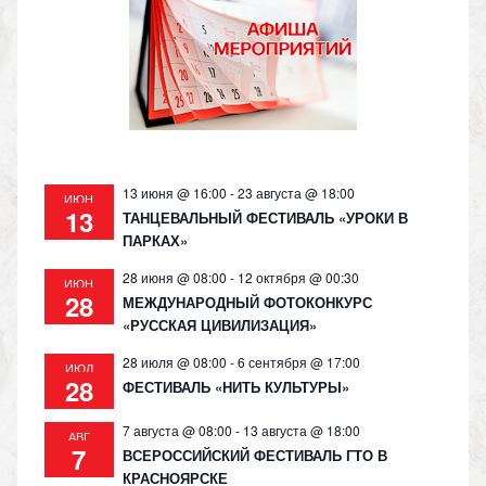
as
m
p
n
s
p
k
ni
ki
13 июня @ 16:00
-
23 августа @ 18:00
ИЮН
13
ТАНЦЕВАЛЬНЫЙ ФЕСТИВАЛЬ «УРОКИ В
ПАРКАХ»
28 июня @ 08:00
-
12 октября @ 00:30
ИЮН
28
МЕЖДУНАРОДНЫЙ ФОТОКОНКУРС
«РУССКАЯ ЦИВИЛИЗАЦИЯ»
28 июля @ 08:00
-
6 сентября @ 17:00
ИЮЛ
28
ФЕСТИВАЛЬ «НИТЬ КУЛЬТУРЫ»
7 августа @ 08:00
-
13 августа @ 18:00
АВГ
7
ВСЕРОССИЙСКИЙ ФЕСТИВАЛЬ ГТО В
КРАСНОЯРСКЕ