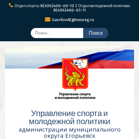
Перейти
Отдел спорта: 8(496)406-60-10 | Отдел молодежной политики:
к
8(496)406-65-11
содержимому
GavrilovAE@mosreg.ru
Поиск
по:
Управление спорта и
молодежной политики
администрации муниципального
округа Егорьевск