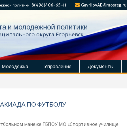
ежной политики: 8(496)406-65-11
GavrilovAE@mosreg.ru
та и молодежной политики
ципального округа Егорьевск
Молодёжка
Управление
Документы
АКИАДА ПО ФУТБОЛУ
а футбольном манеже ГБПОУ МО «Спортивное училище