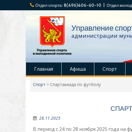
Перейти
Отдел спорта: 8(496)406-60-10 | Отдел молод
к
содержимому
Управление спор
администрации муни
Главная
Афиша
Спорт
Спорт
>
Спартакиада по футболу
СПАРТ
28.11.2025
В период с 24 по 28 ноября 2025 года н