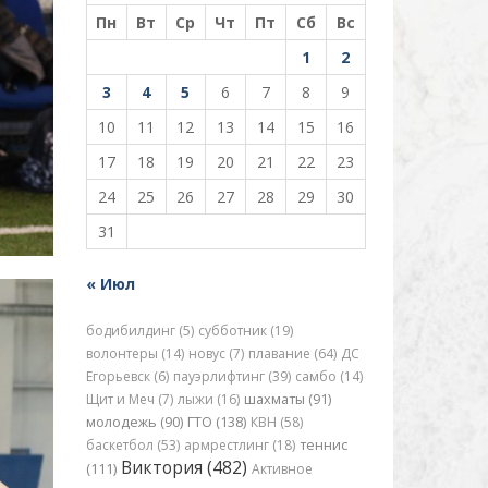
Пн
Вт
Ср
Чт
Пт
Сб
Вс
1
2
3
4
5
6
7
8
9
10
11
12
13
14
15
16
17
18
19
20
21
22
23
24
25
26
27
28
29
30
31
« Июл
бодибилдинг (5)
субботник (19)
волонтеры (14)
новус (7)
плавание (64)
ДС
Егорьевск (6)
пауэрлифтинг (39)
самбо (14)
Щит и Меч (7)
лыжи (16)
шахматы (91)
молодежь (90)
ГТО (138)
КВН (58)
баскетбол (53)
армрестлинг (18)
теннис
Виктория (482)
(111)
Активное