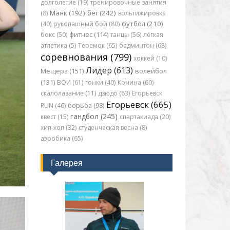
долголетие (19)
тренировочные занятия
Маяк (192)
бег (242)
(8)
вольтижировка
футбол (210)
(40)
рукопашный бой (80)
бокс (50)
фитнес (114)
танцы (56)
лёгкая
атлетика (5)
Теремок (65)
бадминтон (68)
соревнования (799)
хоккей (10)
Лидер (613)
Мещера (151)
волейбол
(131)
ВОИ (61)
гонки (40)
Конина (60)
скалолазание (11)
дзюдо (63)
Егорьевск
Егорьевск (665)
RUN (46)
борьба (98)
гандбол (245)
квест (15)
спартакиада (20)
хип-хоп (32)
студенческая весна (8)
аэробика (65)
Галерея