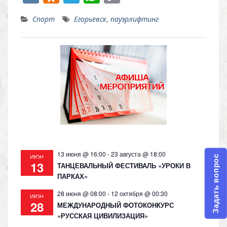
K
d
el
h
o
Спорт
Егорьевск
,
пауэрлифтинг
n
e
at
p
o
gr
s
y
kl
a
A
Li
as
m
p
n
s
p
k
ni
ki
13 июня @ 16:00
-
23 августа @ 18:00
ИЮН
Задать вопрос
13
ТАНЦЕВАЛЬНЫЙ ФЕСТИВАЛЬ «УРОКИ В
ПАРКАХ»
28 июня @ 08:00
-
12 октября @ 00:30
ИЮН
28
МЕЖДУНАРОДНЫЙ ФОТОКОНКУРС
«РУССКАЯ ЦИВИЛИЗАЦИЯ»