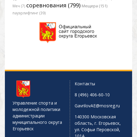
соревнования (799)
Меч (7)
Мещера (151)
пауэрлифтинг (39)
Контакты
8 (496) 406-60-10
Управление спорта и
GavrilovAE@mosreg.ru
молодежной политики
администрации
140300 Московская
муниципального округа
область, г. Егорьевск,
Егорьевск
ул. Софьи Перовской,
101А