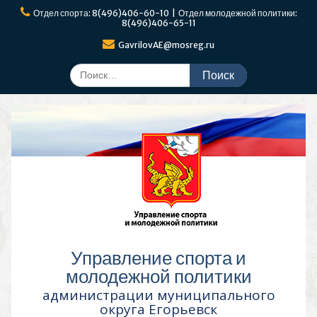
Перейти
Отдел спорта: 8(496)406-60-10 | Отдел молодежной политики:
к
8(496)406-65-11
содержимому
GavrilovAE@mosreg.ru
Поиск
по:
Управление спорта и
молодежной политики
администрации муниципального
округа Егорьевск