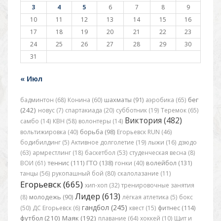
3
4
5
6
7
8
9
10
11
12
13
14
15
16
17
18
19
20
21
22
23
24
25
26
27
28
29
30
31
« Июл
бег
бадминтон (68)
Конина (60)
шахматы (91)
аэробика (65)
(242)
новус (7)
спартакиада (20)
субботник (19)
Теремок (65)
Виктория (482)
самбо (14)
КВН (58)
волонтеры (14)
вольтижировка (40)
борьба (98)
Егорьевск RUN (46)
бодибилдинг (5)
Активное долголетие (19)
лыжи (16)
дзюдо
(63)
армрестлинг (18)
баскетбол (53)
студенческая весна (8)
ВОИ (61)
теннис (111)
ГТО (138)
гонки (40)
волейбол (131)
танцы (56)
рукопашный бой (80)
скалолазание (11)
Егорьевск (665)
хип-хоп (32)
тренировочные занятия
Лидер (613)
(8)
молодежь (90)
лёгкая атлетика (5)
бокс
гандбол (245)
(50)
ДС Егорьевск (6)
квест (15)
фитнес (114)
футбол (210)
Маяк (192)
плавание (64)
хоккей (10)
Щит и