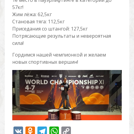
1е место в пауэрлифтинге в категории до
57кг!
Жим лёжа: 62,5кг
Становая тяга: 112,5кг
Приседания со штангой: 127,5кг
Потрясающие результаты и невероятная
сила!
Гордимся нашей чемпионкой и желаем
новых спортивных вершин!
V
O
T
W
C