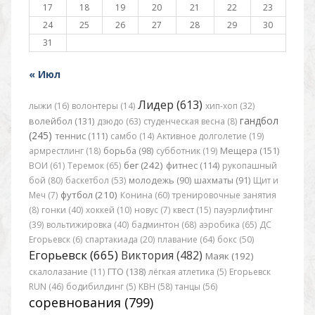
17
18
19
20
21
22
23
24
25
26
27
28
29
30
31
« Июл
Лидер (613)
лыжи (16)
волонтеры (14)
хип-хоп (32)
гандбол
волейбол (131)
дзюдо (63)
студенческая весна (8)
(245)
теннис (111)
самбо (14)
Активное долголетие (19)
армрестлинг (18)
борьба (98)
субботник (19)
Мещера (151)
бег (242)
ВОИ (61)
Теремок (65)
фитнес (114)
рукопашный
бой (80)
баскетбол (53)
молодежь (90)
шахматы (91)
Щит и
футбол (210)
Меч (7)
Конина (60)
тренировочные занятия
(8)
гонки (40)
хоккей (10)
новус (7)
квест (15)
пауэрлифтинг
(39)
вольтижировка (40)
бадминтон (68)
аэробика (65)
ДС
Егорьевск (6)
спартакиада (20)
плавание (64)
бокс (50)
Егорьевск (665)
Виктория (482)
Маяк (192)
скалолазание (11)
ГТО (138)
лёгкая атлетика (5)
Егорьевск
RUN (46)
бодибилдинг (5)
КВН (58)
танцы (56)
соревнования (799)