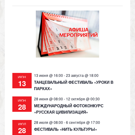
n
e
at
p
o
gr
s
y
kl
a
A
Li
as
m
p
n
s
p
k
ni
ki
13 июня @ 16:00
-
23 августа @ 18:00
ИЮН
13
ТАНЦЕВАЛЬНЫЙ ФЕСТИВАЛЬ «УРОКИ В
ПАРКАХ»
28 июня @ 08:00
-
12 октября @ 00:30
ИЮН
28
МЕЖДУНАРОДНЫЙ ФОТОКОНКУРС
«РУССКАЯ ЦИВИЛИЗАЦИЯ»
28 июля @ 08:00
-
6 сентября @ 17:00
ИЮЛ
28
ФЕСТИВАЛЬ «НИТЬ КУЛЬТУРЫ»