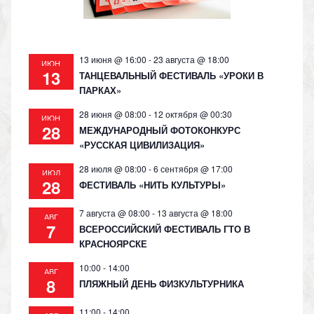
ki
13 июня @ 16:00
-
23 августа @ 18:00
ИЮН
13
ТАНЦЕВАЛЬНЫЙ ФЕСТИВАЛЬ «УРОКИ В
ПАРКАХ»
28 июня @ 08:00
-
12 октября @ 00:30
ИЮН
28
МЕЖДУНАРОДНЫЙ ФОТОКОНКУРС
«РУССКАЯ ЦИВИЛИЗАЦИЯ»
28 июля @ 08:00
-
6 сентября @ 17:00
ИЮЛ
28
ФЕСТИВАЛЬ «НИТЬ КУЛЬТУРЫ»
7 августа @ 08:00
-
13 августа @ 18:00
АВГ
7
ВСЕРОССИЙСКИЙ ФЕСТИВАЛЬ ГТО В
КРАСНОЯРСКЕ
10:00
-
14:00
АВГ
8
ПЛЯЖНЫЙ ДЕНЬ ФИЗКУЛЬТУРНИКА
11:00
-
14:00