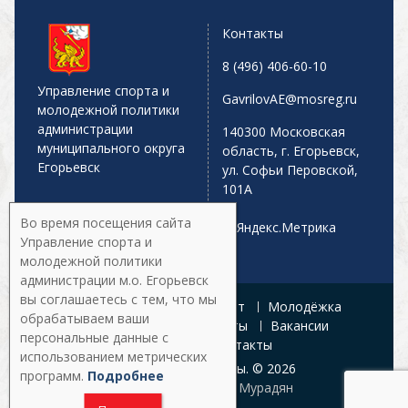
Контакты
8 (496) 406-60-10
Управление спорта и
GavrilovAE@mosreg.ru
молодежной политики
администрации
140300 Московская
муниципального округа
область, г. Егорьевск,
Егорьевск
ул. Софьи Перовской,
101А
Во время посещения сайта
Управление спорта и
молодежной политики
администрации м.о. Егорьевск
вы соглашаетесь с тем, что мы
Главная
Афиша
Спорт
Молодёжка
обрабатываем ваши
Управление
Документы
Вакансии
персональные данные с
Галерея
Контакты
использованием метрических
Все права защищены. © 2026
программ.
Подробнее
Разработка:
Армен Мурадян