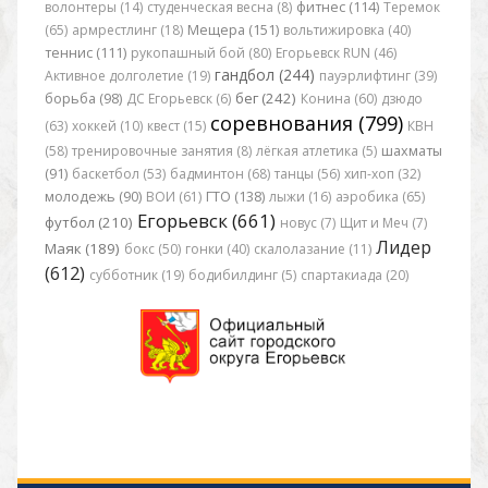
волонтеры (14)
студенческая весна (8)
фитнес (114)
Теремок
(65)
армрестлинг (18)
Мещера (151)
вольтижировка (40)
теннис (111)
рукопашный бой (80)
Егорьевск RUN (46)
гандбол (244)
Активное долголетие (19)
пауэрлифтинг (39)
бег (242)
борьба (98)
ДС Егорьевск (6)
Конина (60)
дзюдо
соревнования (799)
(63)
хоккей (10)
квест (15)
КВН
(58)
тренировочные занятия (8)
лёгкая атлетика (5)
шахматы
(91)
баскетбол (53)
бадминтон (68)
танцы (56)
хип-хоп (32)
молодежь (90)
ВОИ (61)
ГТО (138)
лыжи (16)
аэробика (65)
Егорьевск (661)
футбол (210)
новус (7)
Щит и Меч (7)
Лидер
Маяк (189)
бокс (50)
гонки (40)
скалолазание (11)
(612)
субботник (19)
бодибилдинг (5)
спартакиада (20)