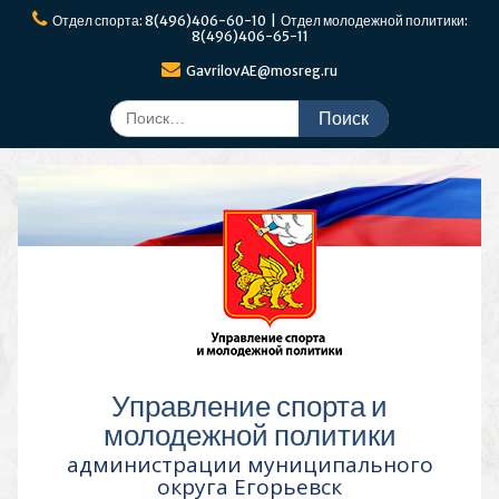
Перейти
Отдел спорта: 8(496)406-60-10 | Отдел молодежной политики:
к
8(496)406-65-11
содержимому
GavrilovAE@mosreg.ru
Поиск
по:
Управление спорта и
молодежной политики
администрации муниципального
округа Егорьевск