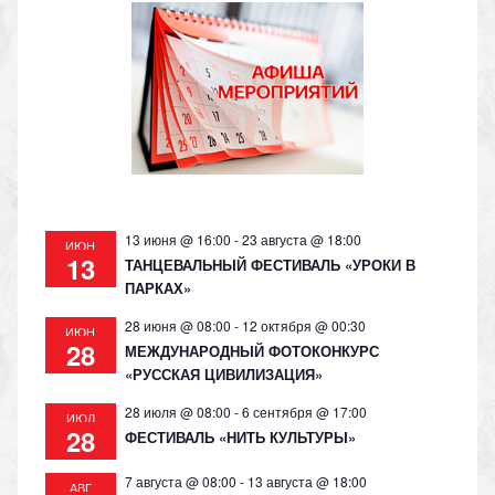
kl
a
A
Li
as
m
p
n
s
p
k
ni
ki
13 июня @ 16:00
-
23 августа @ 18:00
ИЮН
13
ТАНЦЕВАЛЬНЫЙ ФЕСТИВАЛЬ «УРОКИ В
ПАРКАХ»
28 июня @ 08:00
-
12 октября @ 00:30
ИЮН
28
МЕЖДУНАРОДНЫЙ ФОТОКОНКУРС
«РУССКАЯ ЦИВИЛИЗАЦИЯ»
28 июля @ 08:00
-
6 сентября @ 17:00
ИЮЛ
28
ФЕСТИВАЛЬ «НИТЬ КУЛЬТУРЫ»
7 августа @ 08:00
-
13 августа @ 18:00
АВГ