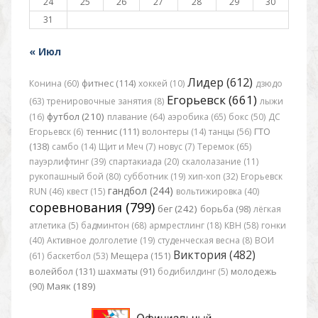
24
25
26
27
28
29
30
31
« Июл
Лидер (612)
Конина (60)
фитнес (114)
хоккей (10)
дзюдо
Егорьевск (661)
(63)
тренировочные занятия (8)
лыжи
футбол (210)
(16)
плавание (64)
аэробика (65)
бокс (50)
ДС
Егорьевск (6)
теннис (111)
волонтеры (14)
танцы (56)
ГТО
(138)
самбо (14)
Щит и Меч (7)
новус (7)
Теремок (65)
пауэрлифтинг (39)
спартакиада (20)
скалолазание (11)
рукопашный бой (80)
субботник (19)
хип-хоп (32)
Егорьевск
гандбол (244)
RUN (46)
квест (15)
вольтижировка (40)
соревнования (799)
бег (242)
борьба (98)
лёгкая
атлетика (5)
бадминтон (68)
армрестлинг (18)
КВН (58)
гонки
(40)
Активное долголетие (19)
студенческая весна (8)
ВОИ
Виктория (482)
(61)
баскетбол (53)
Мещера (151)
волейбол (131)
шахматы (91)
бодибилдинг (5)
молодежь
Маяк (189)
(90)