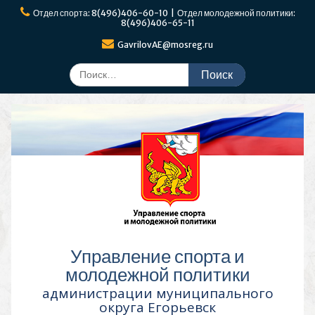
Перейти
Отдел спорта: 8(496)406-60-10 | Отдел молодежной политики:
к
8(496)406-65-11
содержимому
GavrilovAE@mosreg.ru
Поиск
по:
Управление спорта и
молодежной политики
администрации муниципального
округа Егорьевск