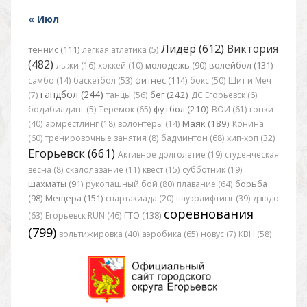
« Июл
Лидер (612)
Виктория
теннис (111)
лёгкая атлетика (5)
(482)
лыжи (16)
хоккей (10)
молодежь (90)
волейбол (131)
самбо (14)
баскетбол (53)
фитнес (114)
бокс (50)
Щит и Меч
гандбол (244)
бег (242)
(7)
танцы (56)
ДС Егорьевск (6)
футбол (210)
бодибилдинг (5)
Теремок (65)
ВОИ (61)
гонки
Маяк (189)
(40)
армрестлинг (18)
волонтеры (14)
Конина
(60)
тренировочные занятия (8)
бадминтон (68)
хип-хоп (32)
Егорьевск (661)
Активное долголетие (19)
студенческая
весна (8)
скалолазание (11)
квест (15)
субботник (19)
шахматы (91)
рукопашный бой (80)
плавание (64)
борьба
(98)
Мещера (151)
спартакиада (20)
пауэрлифтинг (39)
дзюдо
соревнования
(63)
Егорьевск RUN (46)
ГТО (138)
(799)
вольтижировка (40)
аэробика (65)
новус (7)
КВН (58)