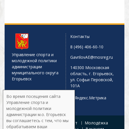
Контакты
8 (496) 406-60-10
Управление спорта и
GavrilovAE@mosreg.ru
молодежной политики
администрации
140300 Московская
муниципального округа
область, г. Егорьевск,
Егорьевск
ул. Софьи Перовской,
101А
Во время посещения сайта
Управление спорта и
молодежной политики
администрации м.о. Егорьевск
вы соглашаетесь с тем, что мы
Главная
Афиша
Спорт
Молодёжка
обрабатываем ваши
Управление
Документы
Вакансии