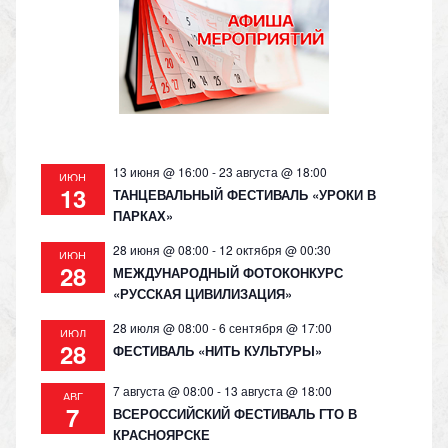
as
m
p
n
s
p
k
ni
ki
13 июня @ 16:00
-
23 августа @ 18:00
ИЮН
13
ТАНЦЕВАЛЬНЫЙ ФЕСТИВАЛЬ «УРОКИ В
ПАРКАХ»
28 июня @ 08:00
-
12 октября @ 00:30
ИЮН
28
МЕЖДУНАРОДНЫЙ ФОТОКОНКУРС
«РУССКАЯ ЦИВИЛИЗАЦИЯ»
28 июля @ 08:00
-
6 сентября @ 17:00
ИЮЛ
28
ФЕСТИВАЛЬ «НИТЬ КУЛЬТУРЫ»
7 августа @ 08:00
-
13 августа @ 18:00
АВГ
7
ВСЕРОССИЙСКИЙ ФЕСТИВАЛЬ ГТО В
КРАСНОЯРСКЕ