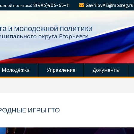
ежной политики: 8(496)406-65-11
GavrilovAE@mosreg.ru
та и молодежной политики
ципального округа Егорьевск
Молодёжка
Управление
Документы
РОДНЫЕ ИГРЫ ГТО