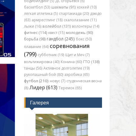
бодибилдинг (5)
ДС Егорьевск (6)
баскетбол (53)
шахматы (91)
хоккей (10)
лёгкая атлетика (5)
спартакиада (20)
дзюдо
(63)
армрестлинг (18)
скалолазание (11)
лыжи (16)
волейбол (131)
волонтеры (14)
фитнес (114)
квест (15)
молодежь (90)
гандбол (245)
борьба (98)
бокс (50)
соревнования
плавание (64)
(799)
субботник (19)
Щит и Меч (7)
вольтижировка (40)
Конина (60)
ГТО (138)
танцы (56)
Активное долголетие (19)
рукопашный бой (80)
аэробика (65)
футбол (210)
новус (7)
студенческая весна
Лидер (613)
(8)
Теремок (65)
Галерея