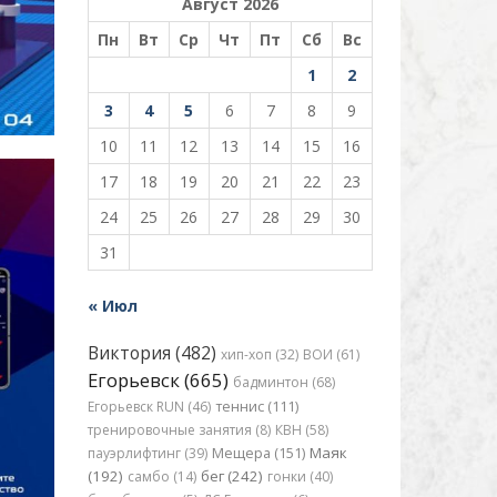
Август 2026
Пн
Вт
Ср
Чт
Пт
Сб
Вс
1
2
3
4
5
6
7
8
9
10
11
12
13
14
15
16
17
18
19
20
21
22
23
24
25
26
27
28
29
30
31
« Июл
Виктория (482)
хип-хоп (32)
ВОИ (61)
Егорьевск (665)
бадминтон (68)
Егорьевск RUN (46)
теннис (111)
тренировочные занятия (8)
КВН (58)
Маяк
пауэрлифтинг (39)
Мещера (151)
(192)
бег (242)
самбо (14)
гонки (40)