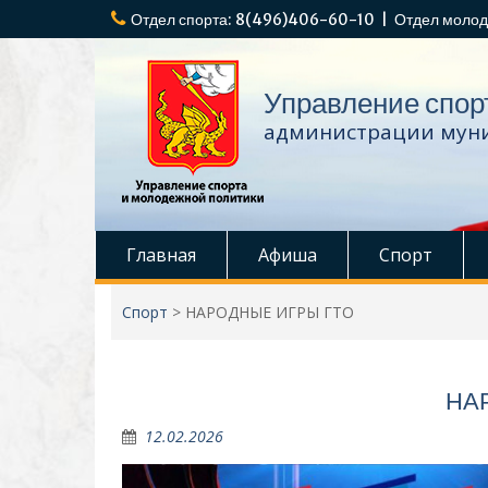
Перейти
Отдел спорта: 8(496)406-60-10 | Отдел молод
к
содержимому
Управление спор
администрации муни
Главная
Афиша
Спорт
Спорт
>
НАРОДНЫЕ ИГРЫ ГТО
НА
12.02.2026