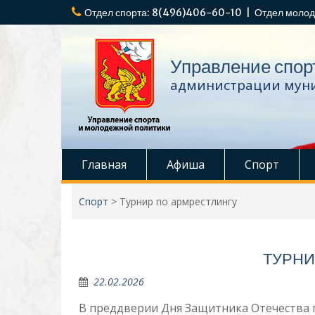
Перейти
Отдел спорта: 8(496)406-60-10 | Отдел молод
к
содержимому
Управление спор
администрации муни
Главная
Афиша
Спорт
Спорт
>
Турнир по армрестлингу
ТУРНИ
22.02.2026
В преддверии Дня Защитника Отечества 