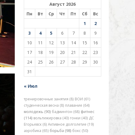
Август 2026
Пн
Вт
Ср
Чт
Пт
Сб
Вс
1
2
3
4
5
6
7
8
9
10
11
12
13
14
15
16
17
18
19
20
21
22
23
24
25
26
27
28
29
30
31
« Июл
тренировочные занятия (8)
ВОИ (61)
студенческая весна (8)
плавание (64)
молодежь (90)
бадминтон (68)
фитнес
(114)
вольтижировка (40)
гонки (40)
ДС
Егорьевск (6)
Активное долголетие (19)
аэробика (65)
борьба (98)
бокс (50)