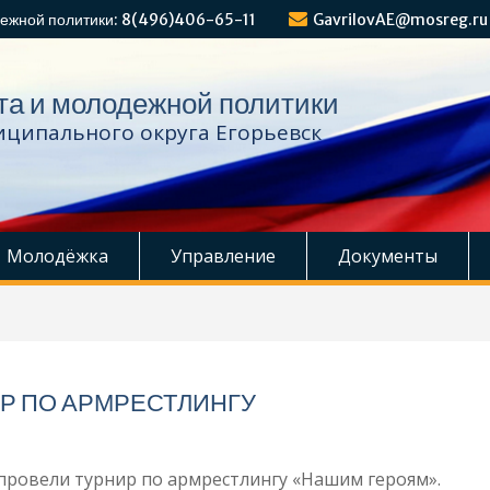
ежной политики: 8(496)406-65-11
GavrilovAE@mosreg.ru
та и молодежной политики
ципального округа Егорьевск
Молодёжка
Управление
Документы
Р ПО АРМРЕСТЛИНГУ
провели турнир по армрестлингу «Нашим героям».