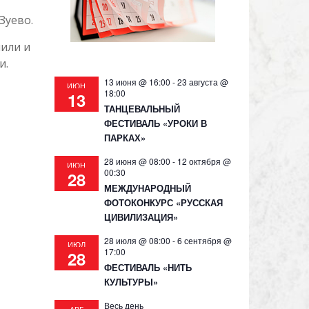
Зуево.
пили и
и.
13 июня @ 16:00
-
23 августа @
ИЮН
18:00
13
ТАНЦЕВАЛЬНЫЙ
ФЕСТИВАЛЬ «УРОКИ В
ПАРКАХ»
28 июня @ 08:00
-
12 октября @
ИЮН
00:30
28
МЕЖДУНАРОДНЫЙ
ФОТОКОНКУРС «РУССКАЯ
ЦИВИЛИЗАЦИЯ»
28 июля @ 08:00
-
6 сентября @
ИЮЛ
17:00
28
ФЕСТИВАЛЬ «НИТЬ
КУЛЬТУРЫ»
Весь день