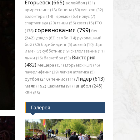
Егорьевск (665)
волейбол (131)
армрестлинг (18)
Конина (60)
хип-хоп (32)
волонтеры (14)
Теремок (65)
новус (7)
спартакиада (20)
танцы (56)
квест (15)
ГТО
соревнования (799)
бег
(138)
(242)
дзюдо (63)
самбо (14)
рукопашный
бой (80)
бодибилдинг (5)
хоккей (10)
Щит
и Меч (7)
субботник (19)
скалолазание (11)
Виктория
лыжи (16)
баскетбол (53)
(482)
Мещера (151)
Егорьевск RUN (46)
пауэрлифтинг (39)
лёгкая атлетика (5)
Лидер (613)
футбол (210)
теннис (111)
гандбол (245)
Маяк (192)
шахматы (91)
КВН (58)
Галерея