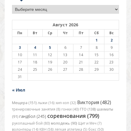
Архив
Август 2026
Пн
Вт
Ср
Чт
Пт
Сб
Вс
1
2
3
4
5
6
7
8
9
10
11
12
13
14
15
16
17
18
19
20
21
22
23
24
25
26
27
28
29
30
31
« Июл
Виктория (482)
Мещера (151)
лыжи (16)
хип-хоп (32)
тренировочные занятия (8)
гонки (40)
ГТО (138)
шахматы
соревнования (799)
гандбол (245)
(91)
рукопашный бой (80)
молодежь (90)
Щит и Меч (7)
волонтеры (14)
КВН (58)
лёгкая атлетика (5)
бокс (50)