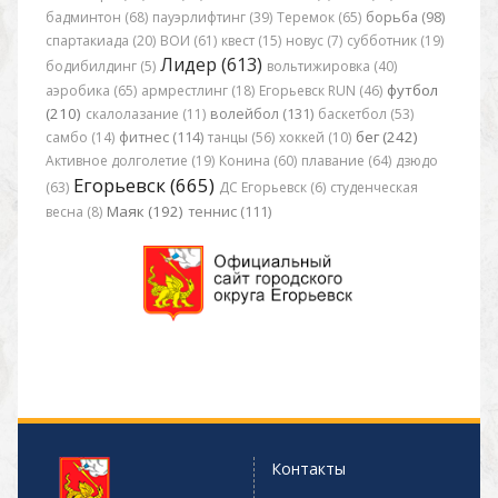
бадминтон (68)
пауэрлифтинг (39)
Теремок (65)
борьба (98)
спартакиада (20)
ВОИ (61)
квест (15)
новус (7)
субботник (19)
Лидер (613)
бодибилдинг (5)
вольтижировка (40)
футбол
аэробика (65)
армрестлинг (18)
Егорьевск RUN (46)
(210)
скалолазание (11)
волейбол (131)
баскетбол (53)
бег (242)
самбо (14)
фитнес (114)
танцы (56)
хоккей (10)
Активное долголетие (19)
Конина (60)
плавание (64)
дзюдо
Егорьевск (665)
(63)
ДС Егорьевск (6)
студенческая
Маяк (192)
весна (8)
теннис (111)
Контакты