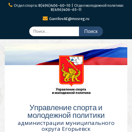
Перейти
Отдел спорта: 8(496)406-60-10 | Отдел молодежной политики:
к
8(496)406-65-11
содержимому
GavrilovAE@mosreg.ru
Поиск
по:
Управление спорта и
молодежной политики
администрации муниципального
округа Егорьевск