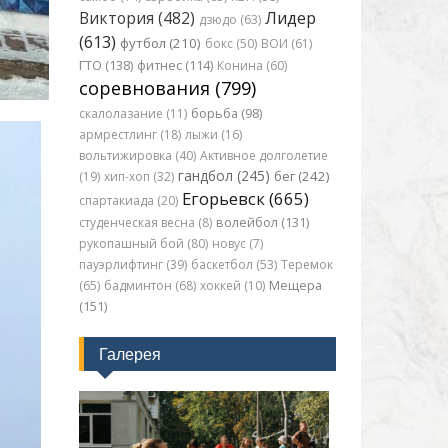
Виктория (482)
Лидер
дзюдо (63)
(613)
футбол (210)
бокс (50)
ВОИ (61)
ГТО (138)
фитнес (114)
Конина (60)
соревнования (799)
скалолазание (11)
борьба (98)
армрестлинг (18)
лыжи (16)
вольтижировка (40)
Активное долголетие
гандбол (245)
бег (242)
(19)
хип-хоп (32)
Егорьевск (665)
спартакиада (20)
студенческая весна (8)
волейбол (131)
рукопашный бой (80)
новус (7)
пауэрлифтинг (39)
баскетбол (53)
Теремок
(65)
бадминтон (68)
хоккей (10)
Мещера
(151)
Галерея