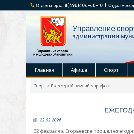
Перейти
Отдел спорта: 8(496)406-60-10 | Отдел молод
к
содержимому
Управление спор
администрации муни
Главная
Афиша
Спорт
Спорт
>
Ежегодный зимний марафон
ЕЖЕГОД
22.02.2026
22 февраля в Егорьевске прошёл ежегодн