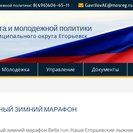
ежной политики: 8(496)406-65-11
GavrilovAE@mosreg.ru
та и молодежной политики
ципального округа Егорьевск
Молодёжка
Управление
Документы
НЫЙ ЗИМНИЙ МАРАФОН
ый зимний марафон Bella run. Наши Егорьевские лыжни