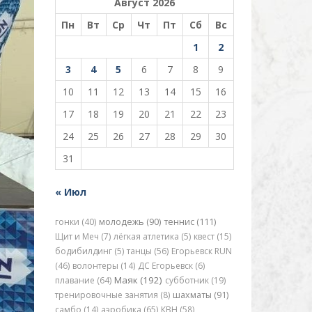
Август 2026
Пн
Вт
Ср
Чт
Пт
Сб
Вс
1
2
3
4
5
6
7
8
9
10
11
12
13
14
15
16
17
18
19
20
21
22
23
24
25
26
27
28
29
30
31
« Июл
гонки (40)
молодежь (90)
теннис (111)
Щит и Меч (7)
лёгкая атлетика (5)
квест (15)
бодибилдинг (5)
танцы (56)
Егорьевск RUN
(46)
волонтеры (14)
ДС Егорьевск (6)
Маяк (192)
плавание (64)
субботник (19)
тренировочные занятия (8)
шахматы (91)
самбо (14)
аэробика (65)
КВН (58)