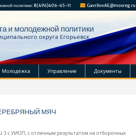
ежной политики: 8(496)406-65-11
GavrilovAE@mosreg.ru
та и молодежной политики
ципального округа Егорьевск
Молодёжка
Управление
Документы
ЕРЕБРЯНЫЙ МЯЧ
3 с УИОП, с отличным результатом на отборочных