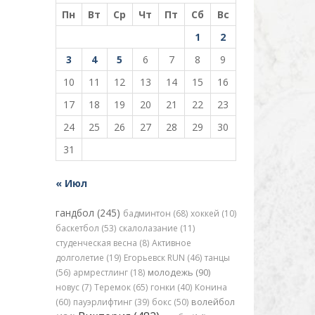
Пн
Вт
Ср
Чт
Пт
Сб
Вс
1
2
3
4
5
6
7
8
9
10
11
12
13
14
15
16
17
18
19
20
21
22
23
24
25
26
27
28
29
30
31
« Июл
гандбол (245)
бадминтон (68)
хоккей (10)
баскетбол (53)
скалолазание (11)
студенческая весна (8)
Активное
долголетие (19)
Егорьевск RUN (46)
танцы
(56)
армрестлинг (18)
молодежь (90)
новус (7)
Теремок (65)
гонки (40)
Конина
(60)
пауэрлифтинг (39)
бокс (50)
волейбол