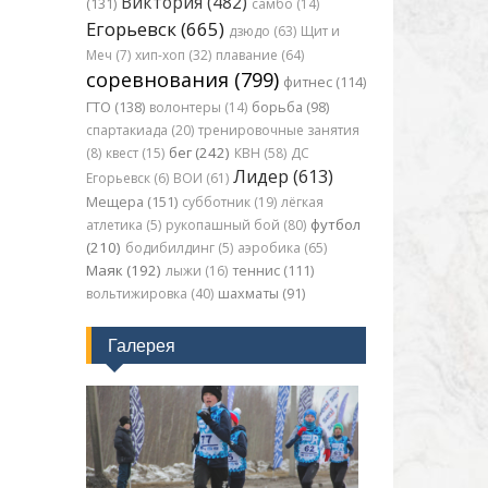
Виктория (482)
(131)
самбо (14)
Егорьевск (665)
дзюдо (63)
Щит и
Меч (7)
хип-хоп (32)
плавание (64)
соревнования (799)
фитнес (114)
ГТО (138)
волонтеры (14)
борьба (98)
спартакиада (20)
тренировочные занятия
бег (242)
(8)
квест (15)
КВН (58)
ДС
Лидер (613)
Егорьевск (6)
ВОИ (61)
Мещера (151)
субботник (19)
лёгкая
футбол
атлетика (5)
рукопашный бой (80)
(210)
бодибилдинг (5)
аэробика (65)
Маяк (192)
лыжи (16)
теннис (111)
вольтижировка (40)
шахматы (91)
Галерея