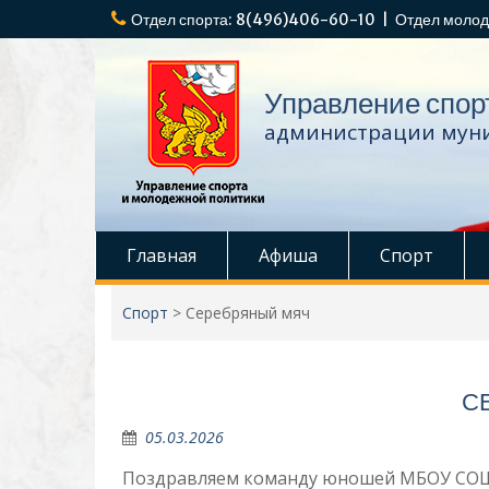
Перейти
Отдел спорта: 8(496)406-60-10 | Отдел молод
к
содержимому
Управление спор
администрации муни
Главная
Афиша
Спорт
Спорт
>
Серебряный мяч
С
05.03.2026
Поздравляем команду юношей МБОУ СОШ 