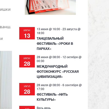
чишки
ванш.
13 июня @ 16:00
-
23 августа @
ИЮН
18:00
13
 и
ТАНЦЕВАЛЬНЫЙ
ФЕСТИВАЛЬ «УРОКИ В
ПАРКАХ»
28 июня @ 08:00
-
12 октября @
ИЮН
00:30
28
МЕЖДУНАРОДНЫЙ
ФОТОКОНКУРС «РУССКАЯ
ЦИВИЛИЗАЦИЯ»
28 июля @ 08:00
-
6 сентября @
ИЮЛ
17:00
28
ФЕСТИВАЛЬ «НИТЬ
КУЛЬТУРЫ»
Весь день