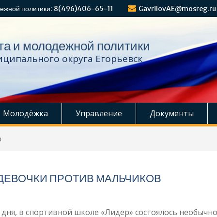
ежной политики: 8(496)406-65-11
GavrilovAE@mosreg.ru
та и молодежной политики
ципального округа Егорьевск
Молодёжка
Управление
Документы
в
 ДЕВОЧКИ ПРОТИВ МАЛЬЧИКОВ
дня, в спортивной школе «Лидер» состоялось необычн