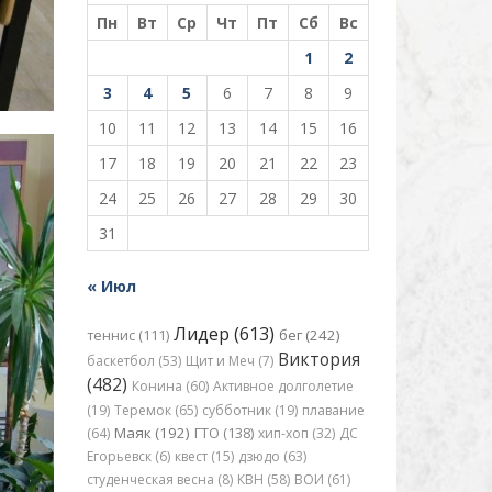
Пн
Вт
Ср
Чт
Пт
Сб
Вс
1
2
3
4
5
6
7
8
9
10
11
12
13
14
15
16
17
18
19
20
21
22
23
24
25
26
27
28
29
30
31
« Июл
Лидер (613)
бег (242)
теннис (111)
Виктория
баскетбол (53)
Щит и Меч (7)
(482)
Конина (60)
Активное долголетие
(19)
Теремок (65)
субботник (19)
плавание
Маяк (192)
(64)
ГТО (138)
хип-хоп (32)
ДС
Егорьевск (6)
квест (15)
дзюдо (63)
студенческая весна (8)
КВН (58)
ВОИ (61)