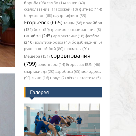
борьба (98)
самбо (14)
гонки (40)
скалолазание (11)
хоккей (10)
фитнес (114)
бадминтон (68)
пауэрлифтинг (39)
Егорьевск (665)
танцы (56)
волейбол
(131)
бокс (50)
тренировочные занятия (8)
гандбол (245)
футбол
армрестлинг (18)
(210)
вольтижировка (40)
бодибилдинг (5)
рукопашный бой (80)
шахматы (91)
соревнования
Мещера (151)
(799)
волонтеры (14)
Егорьевск RUN (46)
спартакиада (20)
аэробика (65)
молодежь
(90)
лыжи (16)
новус (7)
лёгкая атлетика (5)
Галерея