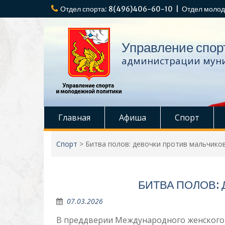
Перейти
Отдел спорта: 8(496)406-60-10 | Отдел молод
к
содержимому
Управление спор
администрации муни
Главная
Афиша
Спорт
Спорт
>
Битва полов: девочки против мальчико
БИТВА ПОЛОВ:
07.03.2026
В преддверии Международного женского 