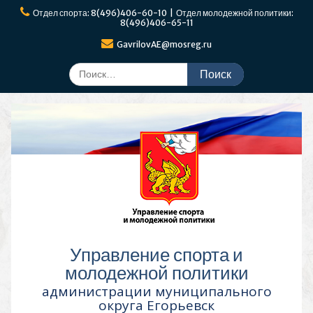
Перейти
Отдел спорта: 8(496)406-60-10 | Отдел молодежной политики:
к
8(496)406-65-11
содержимому
GavrilovAE@mosreg.ru
Поиск
по:
Управление спорта и
молодежной политики
администрации муниципального
округа Егорьевск