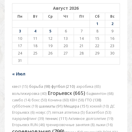
Август 2026
Пн
Вт
Ср
Чт
Пт
Сб
Вс
1
2
3
4
5
6
7
8
9
10
11
12
13
14
15
16
17
18
19
20
21
22
23
24
25
26
27
28
29
30
31
« Июл
футбол (210)
квест (15)
борьба (98)
аэробика (65)
Егорьевск (665)
вольтижировка (40)
бадминтон (68)
самбо (14)
бокс (50)
Конина (60)
КВН (58)
ГТО (138)
субботник (19)
шахматы (91)
Мещера (151)
хоккей (10)
ДС
Егорьевск (6)
новус (7)
лёгкая атлетика (5)
баскетбол (53)
пауэрлифтинг (39)
теннис (111)
Активное долголетие (19)
Егорьевск RUN (46)
тренировочные занятия (8)
лыжи (16)
соревнования (799)