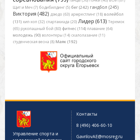
танцы (56)
гонки (40)
ВОИ (61)
гандбол (245)
бег (242)
Щит и Меч (7)
бодибилдинг (5)
Виктория (482)
дзюдо (63)
армрестлинг (18)
волейбол
Лидер (613)
(131)
хип-хоп (32)
спартакиада (20)
Теремок
(65)
рукопашный бой (80)
фитнес (114)
плавание (64)
молодежь (90)
волонтеры (14)
скалолазание (11)
Маяк (192)
студенческая весна (8)
Контакты
8 (496) 406-60-10
Управление спорта и
GavrilovAE@mosreg.ru