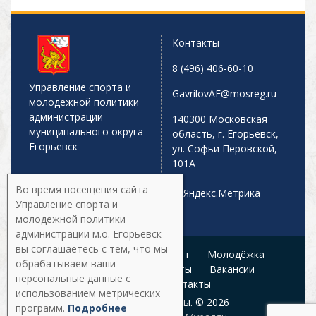
Контакты
8 (496) 406-60-10
Управление спорта и
GavrilovAE@mosreg.ru
молодежной политики
администрации
140300 Московская
муниципального округа
область, г. Егорьевск,
Егорьевск
ул. Софьи Перовской,
101А
Во время посещения сайта
Управление спорта и
молодежной политики
администрации м.о. Егорьевск
вы соглашаетесь с тем, что мы
Главная
Афиша
Спорт
Молодёжка
обрабатываем ваши
Управление
Документы
Вакансии
персональные данные с
Галерея
Контакты
использованием метрических
Все права защищены. © 2026
программ.
Подробнее