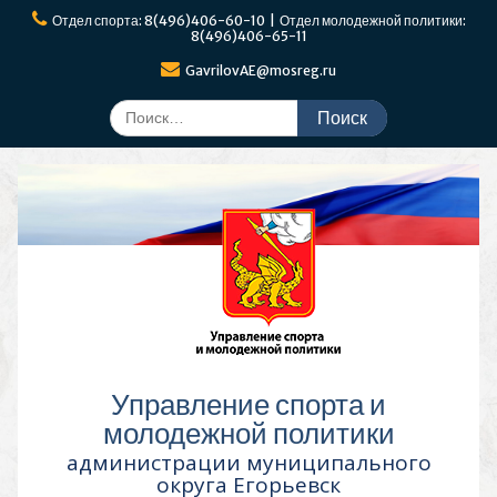
Перейти
Отдел спорта: 8(496)406-60-10 | Отдел молодежной политики:
к
8(496)406-65-11
содержимому
GavrilovAE@mosreg.ru
Поиск
по:
Управление спорта и
молодежной политики
администрации муниципального
округа Егорьевск