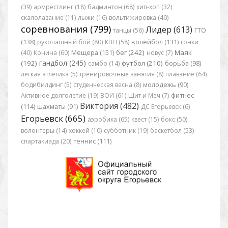
(39)
армрестлинг (18)
бадминтон (68)
хип-хоп (32)
скалолазание (11)
лыжи (16)
вольтижировка (40)
соревнования (799)
Лидер (613)
танцы (56)
ГТО
(138)
рукопашный бой (80)
КВН (58)
волейбол (131)
гонки
бег (242)
Маяк
(40)
Конина (60)
Мещера (151)
новус (7)
гандбол (245)
(192)
футбол (210)
самбо (14)
борьба (98)
лёгкая атлетика (5)
тренировочные занятия (8)
плавание (64)
бодибилдинг (5)
студенческая весна (8)
молодежь (90)
Активное долголетие (19)
ВОИ (61)
Щит и Меч (7)
фитнес
Виктория (482)
(114)
шахматы (91)
ДС Егорьевск (6)
Егорьевск (665)
аэробика (65)
квест (15)
бокс (50)
волонтеры (14)
хоккей (10)
субботник (19)
баскетбол (53)
спартакиада (20)
теннис (111)