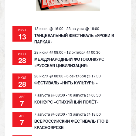
ni
ki
13 июня @ 16:00
-
23 августа @ 18:00
ИЮН
13
ТАНЦЕВАЛЬНЫЙ ФЕСТИВАЛЬ «УРОКИ В
ПАРКАХ»
28 июня @ 08:00
-
12 октября @ 00:30
ИЮН
28
МЕЖДУНАРОДНЫЙ ФОТОКОНКУРС
«РУССКАЯ ЦИВИЛИЗАЦИЯ»
28 июля @ 08:00
-
6 сентября @ 17:00
ИЮЛ
28
ФЕСТИВАЛЬ «НИТЬ КУЛЬТУРЫ»
7 августа @ 08:00
-
10 августа @ 00:30
АВГ
7
КОНКУРС «СТИХИЙНЫЙ ПОЛЁТ»
7 августа @ 08:00
-
13 августа @ 18:00
АВГ
7
ВСЕРОССИЙСКИЙ ФЕСТИВАЛЬ ГТО В
КРАСНОЯРСКЕ