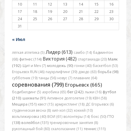
10
11
12
13
14
15
16
17
18
19
20
21
22
23
24
25
26
27
28
29
30
31
« Июл
Лидер (613)
лёгкая атлетика (5)
самбо (14)
бадминтон
Виктория (482)
Маяк
(68)
фитнес (114)
спартакиада (20)
(192)
Щит и Меч (7)
молодежь (90)
гонки (40)
баскетбол (53)
Егорьевск RUN (46)
пауэрлифтинг (39)
дзюдо (63)
борьба (98)
субботник (19)
танцы (56)
новус (7)
плавание (64)
соревнования (799)
Егорьевск (665)
бег (242)
футбол
бодибилдинг (5)
аэробика (65)
лыжи (16)
(210)
шахматы (91)
Активное долголетие (19)
КВН (58)
Мещера (151)
квест (15)
армрестлинг (18)
ДС Егорьевск (6)
студенческая весна (8)
хип-хоп (32)
хоккей (10)
вольтижировка (40)
ВОИ (61)
волонтеры (14)
бокс (50)
ГТО
(138)
волейбол (131)
тренировочные занятия (8)
рукопашный бой (80)
скалолазание (11)
теннис (111)