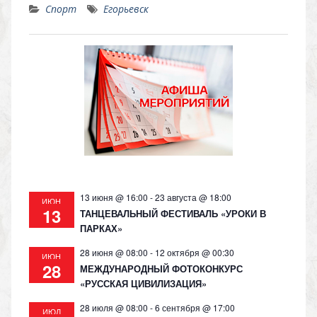
Спорт
Егорьевск
n
e
at
p
o
gr
s
y
kl
a
A
Li
as
m
p
n
s
p
k
ni
ki
13 июня @ 16:00
-
23 августа @ 18:00
ИЮН
13
ТАНЦЕВАЛЬНЫЙ ФЕСТИВАЛЬ «УРОКИ В
ПАРКАХ»
28 июня @ 08:00
-
12 октября @ 00:30
ИЮН
28
МЕЖДУНАРОДНЫЙ ФОТОКОНКУРС
«РУССКАЯ ЦИВИЛИЗАЦИЯ»
28 июля @ 08:00
-
6 сентября @ 17:00
ИЮЛ