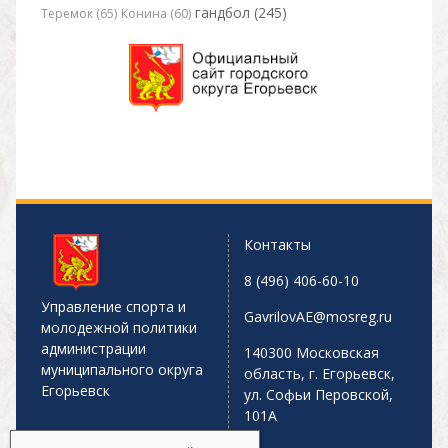
гандбол (245)
Теремок (65)
Конина (60)
Контакты
8 (496) 406-60-10
Управление спорта и
GavrilovAE@mosreg.ru
молодежной политики
администрации
140300 Московская
муниципального округа
область, г. Егорьевск,
Егорьевск
ул. Софьи Перовской,
101А