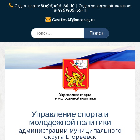
Перейти
Отдел спорта: 8(496)406-60-10 | Отдел молодежной политики:
к
8(496)406-65-11
содержимому
GavrilovAE@mosreg.ru
Поиск
по:
Управление спорта и
молодежной политики
администрации муниципального
округа Егорьевск