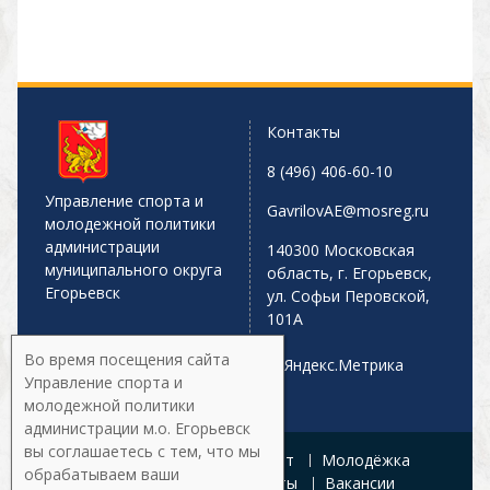
Контакты
8 (496) 406-60-10
Управление спорта и
GavrilovAE@mosreg.ru
молодежной политики
администрации
140300 Московская
муниципального округа
область, г. Егорьевск,
Егорьевск
ул. Софьи Перовской,
101А
Во время посещения сайта
Управление спорта и
молодежной политики
администрации м.о. Егорьевск
вы соглашаетесь с тем, что мы
Главная
Афиша
Спорт
Молодёжка
обрабатываем ваши
Управление
Документы
Вакансии