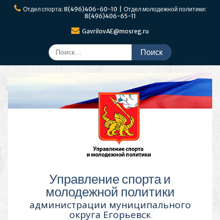
Перейти
Отдел спорта: 8(496)406-60-10 | Отдел молодежной политики:
к
8(496)406-65-11
содержимому
GavrilovAE@mosreg.ru
Поиск
по:
Управление спорта и
молодежной политики
администрации муниципального
округа Егорьевск