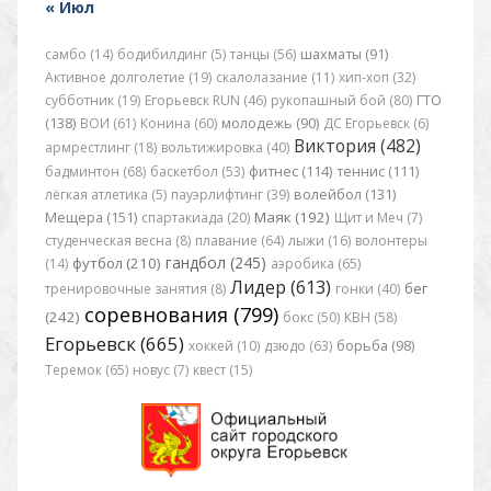
« Июл
самбо (14)
бодибилдинг (5)
танцы (56)
шахматы (91)
Активное долголетие (19)
скалолазание (11)
хип-хоп (32)
субботник (19)
Егорьевск RUN (46)
рукопашный бой (80)
ГТО
(138)
ВОИ (61)
Конина (60)
молодежь (90)
ДС Егорьевск (6)
Виктория (482)
армрестлинг (18)
вольтижировка (40)
бадминтон (68)
баскетбол (53)
фитнес (114)
теннис (111)
лёгкая атлетика (5)
пауэрлифтинг (39)
волейбол (131)
Маяк (192)
Мещера (151)
спартакиада (20)
Щит и Меч (7)
студенческая весна (8)
плавание (64)
лыжи (16)
волонтеры
гандбол (245)
футбол (210)
(14)
аэробика (65)
Лидер (613)
бег
тренировочные занятия (8)
гонки (40)
соревнования (799)
(242)
бокс (50)
КВН (58)
Егорьевск (665)
хоккей (10)
дзюдо (63)
борьба (98)
Теремок (65)
новус (7)
квест (15)