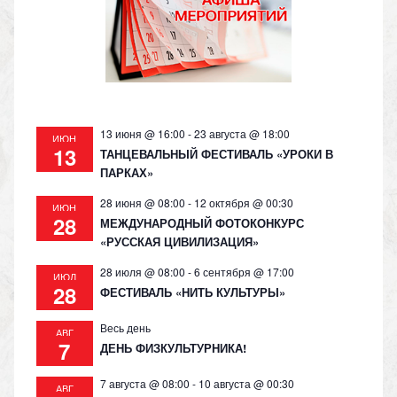
s
p
k
ni
ki
13 июня @ 16:00
-
23 августа @ 18:00
ИЮН
13
ТАНЦЕВАЛЬНЫЙ ФЕСТИВАЛЬ «УРОКИ В
ПАРКАХ»
28 июня @ 08:00
-
12 октября @ 00:30
ИЮН
28
МЕЖДУНАРОДНЫЙ ФОТОКОНКУРС
«РУССКАЯ ЦИВИЛИЗАЦИЯ»
28 июля @ 08:00
-
6 сентября @ 17:00
ИЮЛ
28
ФЕСТИВАЛЬ «НИТЬ КУЛЬТУРЫ»
Весь день
АВГ
7
ДЕНЬ ФИЗКУЛЬТУРНИКА!
7 августа @ 08:00
-
10 августа @ 00:30
АВГ