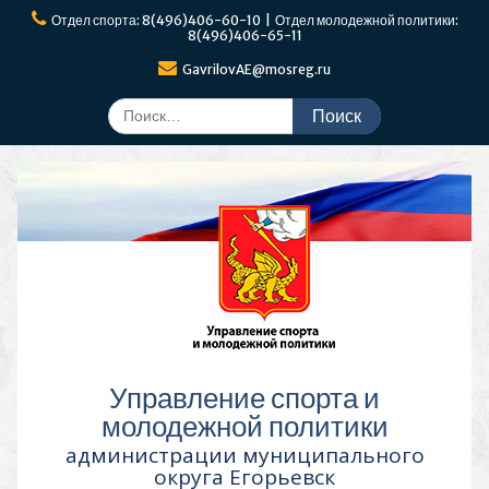
Перейти
Отдел спорта: 8(496)406-60-10 | Отдел молодежной политики:
к
8(496)406-65-11
содержимому
GavrilovAE@mosreg.ru
Поиск
по:
Управление спорта и
молодежной политики
администрации муниципального
округа Егорьевск