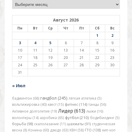
Архив
Август 2026
Пн
Вт
Ср
Чт
Пт
Сб
Вс
1
2
3
4
5
6
7
8
9
10
11
12
13
14
15
16
17
18
19
20
21
22
23
24
25
26
27
28
29
30
31
« Июл
гандбол (245)
бадминтон (68)
лёгкая атлетика (5)
вольтижировка (40)
квест (15)
фитнес (114)
танцы (56)
Лидер (613)
Активное долголетие (19)
лыжи (16)
футбол (210)
волонтеры (14)
аэробика (65)
бодибилдинг (5)
борьба (98)
скалолазание (11)
шахматы (91)
студенческая
весна (8)
Конина (60)
дзюдо (63)
КВН (58)
ГТО (138)
хип-хоп