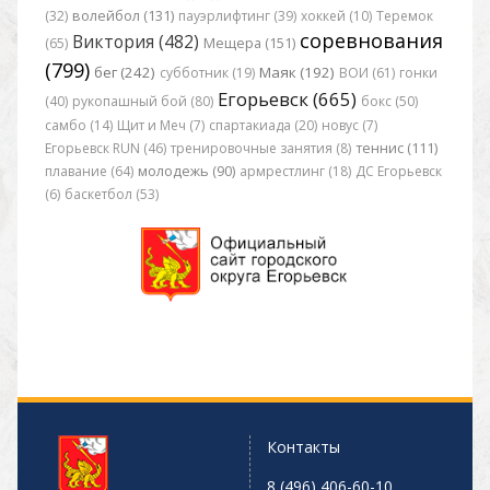
(32)
волейбол (131)
пауэрлифтинг (39)
хоккей (10)
Теремок
соревнования
Виктория (482)
(65)
Мещера (151)
(799)
бег (242)
Маяк (192)
субботник (19)
ВОИ (61)
гонки
Егорьевск (665)
(40)
рукопашный бой (80)
бокс (50)
самбо (14)
Щит и Меч (7)
спартакиада (20)
новус (7)
Егорьевск RUN (46)
тренировочные занятия (8)
теннис (111)
плавание (64)
молодежь (90)
армрестлинг (18)
ДС Егорьевск
(6)
баскетбол (53)
Контакты
8 (496) 406-60-10