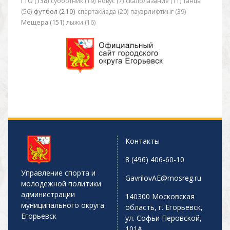
ГТО (138)
субботник (19)
новус (7)
скалолазание (11)
танцы
футбол (210)
(56)
спартакиада (20)
пауэрлифтинг (39)
Мещера (151)
лыжи (16)
Контакты
8 (496) 406-60-10
Управление спорта и
GavrilovAE@mosreg.ru
молодежной политики
администрации
140300 Московская
муниципального округа
область, г. Егорьевск,
Егорьевск
ул. Софьи Перовской,
101А