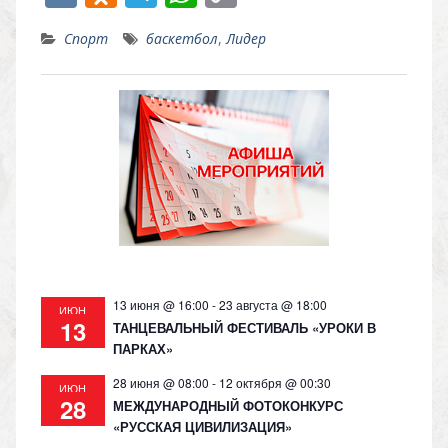
K
d
el
h
o
Спорт
баскетбол
,
Лидер
n
e
at
p
o
gr
s
y
kl
a
A
Li
as
m
p
n
s
p
k
ni
ki
13 июня @ 16:00
-
23 августа @ 18:00
ИЮН
13
ТАНЦЕВАЛЬНЫЙ ФЕСТИВАЛЬ «УРОКИ В
ПАРКАХ»
28 июня @ 08:00
-
12 октября @ 00:30
ИЮН
28
МЕЖДУНАРОДНЫЙ ФОТОКОНКУРС
«РУССКАЯ ЦИВИЛИЗАЦИЯ»