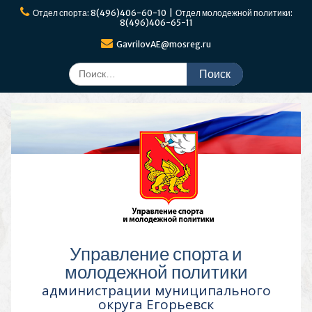
Перейти
Отдел спорта: 8(496)406-60-10 | Отдел молодежной политики:
к
8(496)406-65-11
содержимому
GavrilovAE@mosreg.ru
Поиск
по:
Управление спорта и
молодежной политики
администрации муниципального
округа Егорьевск