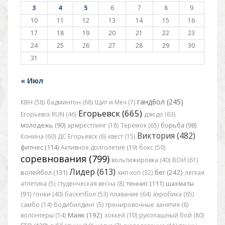
3
4
5
6
7
8
9
10
11
12
13
14
15
16
17
18
19
20
21
22
23
24
25
26
27
28
29
30
31
« Июл
гандбол (245)
КВН (58)
бадминтон (68)
Щит и Меч (7)
Егорьевск (665)
Егорьевск RUN (46)
дзюдо (63)
молодежь (90)
армрестлинг (18)
Теремок (65)
борьба (98)
Виктория (482)
Конина (60)
ДС Егорьевск (6)
квест (15)
фитнес (114)
Активное долголетие (19)
бокс (50)
соревнования (799)
вольтижировка (40)
ВОИ (61)
Лидер (613)
бег (242)
волейбол (131)
хип-хоп (32)
лёгкая
атлетика (5)
студенческая весна (8)
теннис (111)
шахматы
(91)
гонки (40)
баскетбол (53)
плавание (64)
аэробика (65)
самбо (14)
бодибилдинг (5)
тренировочные занятия (8)
Маяк (192)
волонтеры (14)
хоккей (10)
рукопашный бой (80)