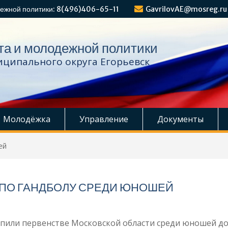
ежной политики: 8(496)406-65-11
GavrilovAE@mosreg.ru
та и молодежной политики
ципального округа Егорьевск
Молодёжка
Управление
Документы
ей
 ПО ГАНДБОЛУ СРЕДИ ЮНОШЕЙ
пили первенстве Московской области среди юношей до