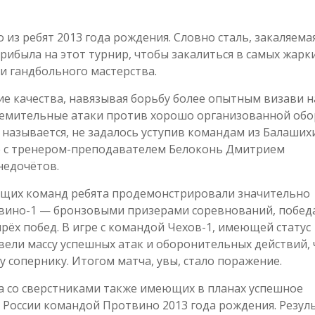
из ребят 2013 года рождения. Словно сталь, закаляема
рибыла на этот турнир, чтобы закалиться в самых жарк
и гандбольного мастерства.
 качества, навязывая борьбу более опытным визави н
ремительные атаки против хорошо организованной об
о называется, не задалось уступив командам из Балаших
е с тренером-преподавателем Белоконь Дмитрием
недочётов.
ющих команд ребята продемонстрировали значительно
отвино-1 — бронзовыми призерами соревнований, побед
рёх побед. В игре с командой Чехов-1, имеющей статус
ели массу успешных атак и оборонительных действий, 
 сопернику. Итогом матча, увы, стало поражение.
 со сверстниками также имеющих в планах успешное
 России командой Протвино 2013 года рождения. Резул