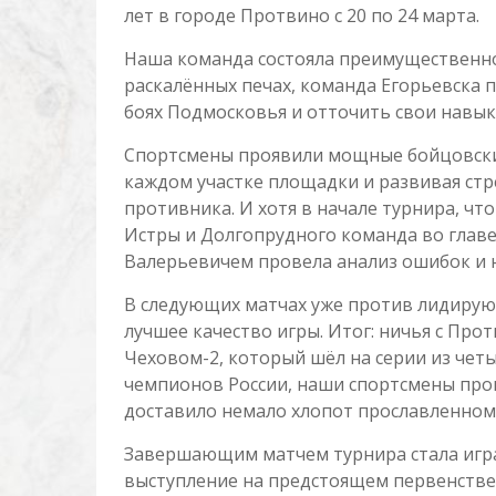
лет в городе Протвино с 20 по 24 марта.
Наша команда состояла преимущественно 
раскалённых печах, команда Егорьевска п
боях Подмосковья и отточить свои навык
Спортсмены проявили мощные бойцовские
каждом участке площадки и развивая ст
противника. И хотя в начале турнира, чт
Истры и Долгопрудного команда во глав
Валерьевичем провела анализ ошибок и 
В следующих матчах уже против лидиру
лучшее качество игры. Итог: ничья с Пр
Чеховом-2, который шёл на серии из четы
чемпионов России, наши спортсмены пров
доставило немало хлопот прославленному
Завершающим матчем турнира стала игра
выступление на предстоящем первенстве