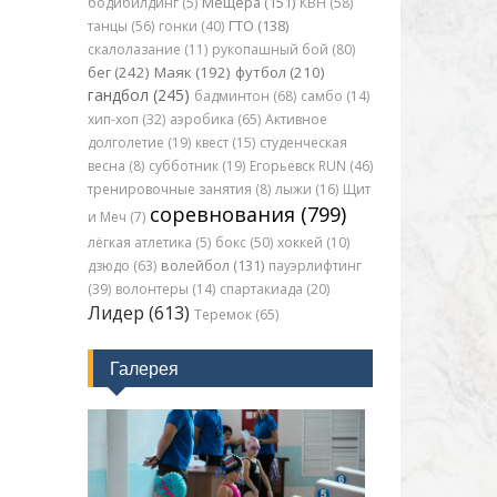
бодибилдинг (5)
Мещера (151)
КВН (58)
танцы (56)
гонки (40)
ГТО (138)
скалолазание (11)
рукопашный бой (80)
бег (242)
Маяк (192)
футбол (210)
гандбол (245)
бадминтон (68)
самбо (14)
хип-хоп (32)
аэробика (65)
Активное
долголетие (19)
квест (15)
студенческая
весна (8)
субботник (19)
Егорьевск RUN (46)
тренировочные занятия (8)
лыжи (16)
Щит
соревнования (799)
и Меч (7)
лёгкая атлетика (5)
бокс (50)
хоккей (10)
дзюдо (63)
волейбол (131)
пауэрлифтинг
(39)
волонтеры (14)
спартакиада (20)
Лидер (613)
Теремок (65)
Галерея