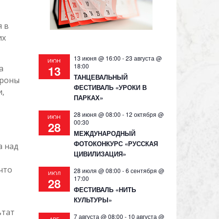
я в
их
13 июня @ 16:00
-
23 августа @
ИЮН
18:00
13
а
ТАНЦЕВАЛЬНЫЙ
ороны
ФЕСТИВАЛЬ «УРОКИ В
и,
ПАРКАХ»
28 июня @ 08:00
-
12 октября @
ИЮН
00:30
28
МЕЖДУНАРОДНЫЙ
ФОТОКОНКУРС «РУССКАЯ
а над
ЦИВИЛИЗАЦИЯ»
что
28 июля @ 08:00
-
6 сентября @
ИЮЛ
17:00
28
ФЕСТИВАЛЬ «НИТЬ
КУЛЬТУРЫ»
ьтат
7 августа @ 08:00
-
10 августа @