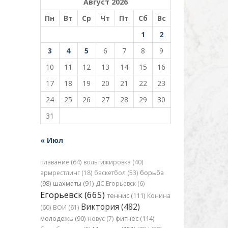
Август 2026
Пн
Вт
Ср
Чт
Пт
Сб
Вс
1
2
3
4
5
6
7
8
9
10
11
12
13
14
15
16
17
18
19
20
21
22
23
24
25
26
27
28
29
30
31
« Июл
плавание (64)
вольтижировка (40)
армрестлинг (18)
баскетбол (53)
борьба
(98)
шахматы (91)
ДС Егорьевск (6)
Егорьевск (665)
теннис (111)
Конина
Виктория (482)
(60)
ВОИ (61)
молодежь (90)
новус (7)
фитнес (114)