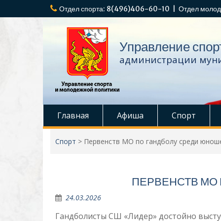
Перейти
Отдел спорта: 8(496)406-60-10 | Отдел молод
к
содержимому
Управление спор
администрации муни
Главная
Афиша
Спорт
Спорт
>
Первенств МО по гандболу среди юнош
ПЕРВЕНСТВ МО
24.03.2026
Гандболисты СШ «Лидер» достойно высту