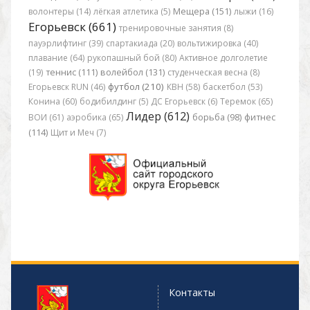
волонтеры (14)
лёгкая атлетика (5)
Мещера (151)
лыжи (16)
Егорьевск (661)
тренировочные занятия (8)
пауэрлифтинг (39)
спартакиада (20)
вольтижировка (40)
плавание (64)
рукопашный бой (80)
Активное долголетие
(19)
теннис (111)
волейбол (131)
студенческая весна (8)
футбол (210)
Егорьевск RUN (46)
КВН (58)
баскетбол (53)
Конина (60)
бодибилдинг (5)
ДС Егорьевск (6)
Теремок (65)
Лидер (612)
ВОИ (61)
аэробика (65)
борьба (98)
фитнес
(114)
Щит и Меч (7)
Контакты