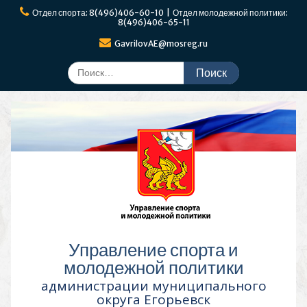
Перейти
Отдел спорта: 8(496)406-60-10 | Отдел молодежной политики:
к
8(496)406-65-11
содержимому
GavrilovAE@mosreg.ru
Поиск
по:
Управление спорта и
молодежной политики
администрации муниципального
округа Егорьевск