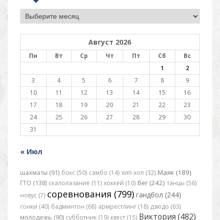
Архив
Август 2026
Пн
Вт
Ср
Чт
Пт
Сб
Вс
1
2
3
4
5
6
7
8
9
10
11
12
13
14
15
16
17
18
19
20
21
22
23
24
25
26
27
28
29
30
31
« Июл
Маяк (189)
шахматы (91)
бокс (50)
самбо (14)
хип-хоп (32)
бег (242)
ГТО (138)
скалолазание (11)
хоккей (10)
танцы (56)
соревнования (799)
гандбол (244)
новус (7)
гонки (40)
бадминтон (68)
армрестлинг (18)
дзюдо (63)
Виктория (482)
молодежь (90)
субботник (19)
квест (15)