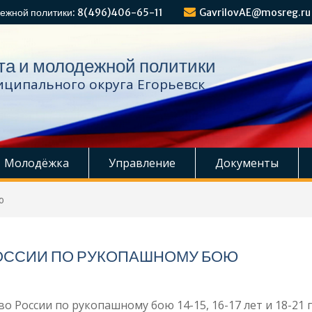
ежной политики: 8(496)406-65-11
GavrilovAE@mosreg.ru
та и молодежной политики
ципального округа Егорьевск
Молодёжка
Управление
Документы
ю
ОССИИ ПО РУКОПАШНОМУ БОЮ
о России по рукопашному бою 14-15, 16-17 лет и 18-21 г