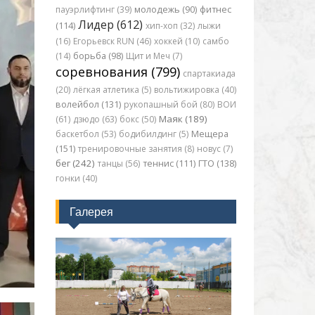
пауэрлифтинг (39)
молодежь (90)
фитнес
Лидер (612)
(114)
хип-хоп (32)
лыжи
(16)
Егорьевск RUN (46)
хоккей (10)
самбо
(14)
борьба (98)
Щит и Меч (7)
соревнования (799)
спартакиада
(20)
лёгкая атлетика (5)
вольтижировка (40)
волейбол (131)
рукопашный бой (80)
ВОИ
Маяк (189)
(61)
дзюдо (63)
бокс (50)
баскетбол (53)
бодибилдинг (5)
Мещера
(151)
тренировочные занятия (8)
новус (7)
бег (242)
танцы (56)
теннис (111)
ГТО (138)
гонки (40)
Галерея