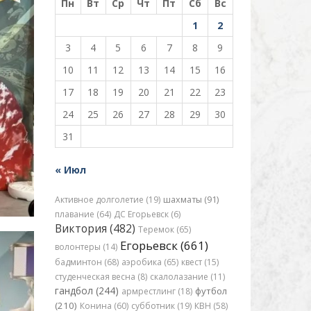
Пн
Вт
Ср
Чт
Пт
Сб
Вс
1
2
3
4
5
6
7
8
9
10
11
12
13
14
15
16
17
18
19
20
21
22
23
24
25
26
27
28
29
30
31
« Июл
Активное долголетие (19)
шахматы (91)
плавание (64)
ДС Егорьевск (6)
Виктория (482)
Теремок (65)
Егорьевск (661)
волонтеры (14)
бадминтон (68)
аэробика (65)
квест (15)
студенческая весна (8)
скалолазание (11)
гандбол (244)
футбол
армрестлинг (18)
(210)
Конина (60)
субботник (19)
КВН (58)