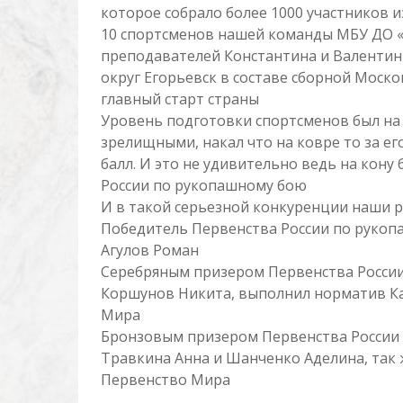
которое собрало более 1000 участников и
10 спортсменов нашей команды МБУ ДО 
преподавателей Константина и Валентин
округ Егорьевск в составе сборной Моско
главный старт страны
Уровень подготовки спортсменов был на
зрелищными, накал что на ковре то за ег
балл. И это не удивительно ведь на кону
России по рукопашному бою
И в такой серьезной конкуренции наши р
Победитель Первенства России по рукоп
Агулов Роман
Серебряным призером Первенства России
Коршунов Никита, выполнил норматив Ка
Мира
Бронзовым призером Первенства России
Травкина Анна и Шанченко Аделина, так 
Первенство Мира