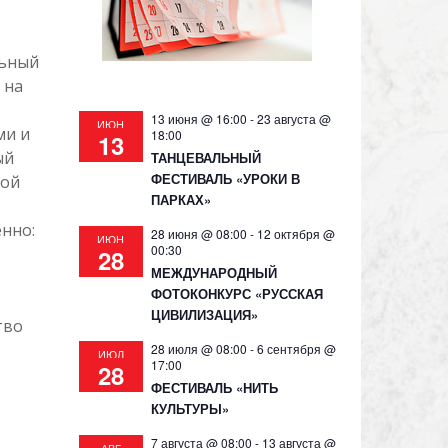
льный
 на
13 июня @ 16:00
-
23 августа @
ИЮН
ми и
18:00
13
ый
ТАНЦЕВАЛЬНЫЙ
ФЕСТИВАЛЬ «УРОКИ В
ной
ПАРКАХ»
енно:
28 июня @ 08:00
-
12 октября @
ИЮН
00:30
28
МЕЖДУНАРОДНЫЙ
ФОТОКОНКУРС «РУССКАЯ
ЦИВИЛИЗАЦИЯ»
тво
28 июля @ 08:00
-
6 сентября @
ИЮЛ
17:00
28
ФЕСТИВАЛЬ «НИТЬ
КУЛЬТУРЫ»
7 августа @ 08:00
-
13 августа @