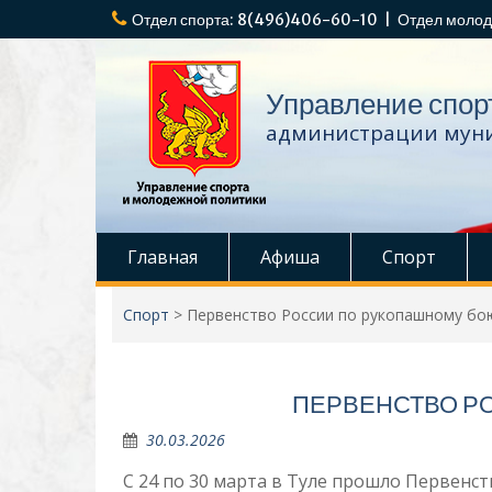
Перейти
Отдел спорта: 8(496)406-60-10 | Отдел молод
к
содержимому
Управление спор
администрации муни
Главная
Афиша
Спорт
Спорт
>
Первенство России по рукопашному бо
ПЕРВЕНСТВО Р
30.03.2026
С 24 по 30 марта в Туле прошло Первенств