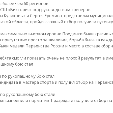
з более чем 60 регионов
«СШ «Виктория» под руководством тренеров-
ы Куликовых и Сергея Еремина, представляя муниципа
вской области, пройдя сложный отбор получили путевку
 максимально высоком уровне Поединки были красивы
о присутствие просто зашкаливал, борьба была за кажд
 были медали Первенства России и место в составе сбор
ебята смогли показать очень не плохой результат а им
ашному бою стал
 по рукопашному бою стал
ндидата в мастера спорта и получил отбор на Первенс
 по рукопашному бою стали
же выполнили норматив 1 разряда и получили отбор на