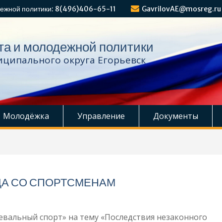
ежной политики: 8(496)406-65-11
GavrilovAE@mosreg.ru
та и молодежной политики
ципального округа Егорьевск
Молодёжка
Управление
Документы
ДА СО СПОРТСМЕНАМ
евальный спорт» на тему «Последствия незаконного