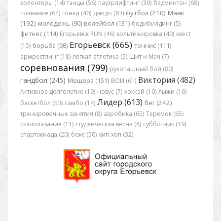
волонтеры (14)
танцы (56)
пауэрлифтинг (39)
бадминтон (68)
футбол (210)
Маяк
плавание (64)
гонки (40)
дзюдо (63)
(192)
молодежь (90)
волейбол (131)
бодибилдинг (5)
фитнес (114)
Егорьевск RUN (46)
вольтижировка (40)
квест
Егорьевск (665)
(15)
борьба (98)
теннис (111)
армрестлинг (18)
лёгкая атлетика (5)
Щит и Меч (7)
соревнования (799)
рукопашный бой (80)
Виктория (482)
гандбол (245)
Мещера (151)
ВОИ (61)
Активное долголетие (19)
новус (7)
хоккей (10)
лыжи (16)
Лидер (613)
бег (242)
баскетбол (53)
самбо (14)
тренировочные занятия (8)
аэробика (65)
Теремок (65)
скалолазание (11)
студенческая весна (8)
субботник (19)
спартакиада (20)
бокс (50)
хип-хоп (32)