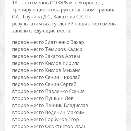
18 спортсменов ОО ФРБ м.о. Егорьевск,
тренирующиеся под руководством Трунина
С.А., Трунина Д.С., Закатова С.К. По
результатам выступлений наши спортсмены
заняли следующие места:
первое место Здатченко Захар
первое место Темиров Кадыр
первое место Закатов Артем
первое место Кислов Кирилл
первое место Кислов Михаил
первое место Сянин Николай
первое место Сянин Сергей
второе место Павленко Есения
второе место Пушкин Лев
второе место Ленник Владислав
второе место Веденин Максим
второе место Горбунов Егор
второе место Феоктистов Иван