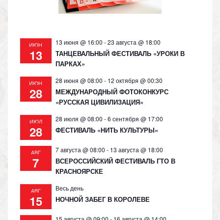
ki
13 июня @ 16:00
-
23 августа @ 18:00
ИЮН
13
ТАНЦЕВАЛЬНЫЙ ФЕСТИВАЛЬ «УРОКИ В
ПАРКАХ»
28 июня @ 08:00
-
12 октября @ 00:30
ИЮН
28
МЕЖДУНАРОДНЫЙ ФОТОКОНКУРС
«РУССКАЯ ЦИВИЛИЗАЦИЯ»
28 июля @ 08:00
-
6 сентября @ 17:00
ИЮЛ
28
ФЕСТИВАЛЬ «НИТЬ КУЛЬТУРЫ»
7 августа @ 08:00
-
13 августа @ 18:00
АВГ
7
ВСЕРОССИЙСКИЙ ФЕСТИВАЛЬ ГТО В
КРАСНОЯРСКЕ
Весь день
АВГ
15
НОЧНОЙ ЗАБЕГ В КОРОЛЕВЕ
15 августа @ 09:00
-
16 августа @ 14:00