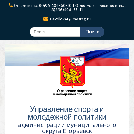
Перейти
Отдел спорта: 8(496)406-60-10 | Отдел молодежной политики:
к
8(496)406-65-11
содержимому
GavrilovAE@mosreg.ru
Поиск
по:
Управление спорта и
молодежной политики
администрации муниципального
округа Егорьевск