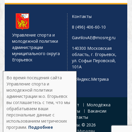
Контакты
8 (496) 406-60-10
Управление спорта и
GavrilovAE@mosreg.ru
молодежной политики
администрации
140300 Московская
муниципального округа
область, г. Егорьевск,
Егорьевск
ул. Софьи Перовской,
101А
Во время посещения сайта
Управление спорта и
молодежной политики
администрации м.о. Егорьевск
вы соглашаетесь с тем, что мы
Главная
Афиша
Спорт
Молодёжка
обрабатываем ваши
Управление
Документы
Вакансии
персональные данные с
Галерея
Контакты
использованием метрических
Все права защищены. © 2026
программ.
Подробнее
Разработка:
Армен Мурадян