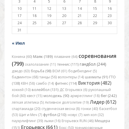
3
4
5
6
7
8
9
10
11
12
13
14
15
16
17
18
19
20
21
22
23
24
25
26
27
28
29
30
31
« Июл
соревнования
Маяк (189)
Конина (60)
плавание (64)
(799)
гандбол (244)
скалолазание (11)
теннис (111)
дзюдо (63)
борьба (98)
ВОИ (61)
бодибилдинг (5)
бадминтон (68)
танцы (56)
волонтеры (14)
шахматы (91)
ГТО
Виктория (482)
(138)
КВН (58)
самбо (14)
фитнес (114)
хоккей (10)
волейбол (131)
ДС Егорьевск (6)
рукопашный
бег (242)
бой (80)
квест (15)
молодежь (90)
армрестлинг (18)
Лидер (612)
лёгкая атлетика (5)
Активное долголетие (19)
спартакиада (20)
студенческая весна (8)
гонки (40)
баскетбол
футбол (210)
(53)
Щит и Меч (7)
новус (7)
хип-хоп (32)
пауэрлифтинг (39)
лыжи (16)
Егорьевск RUN (46)
Мещера
Егорьевск (661)
(151)
бокс (50)
тренировочные