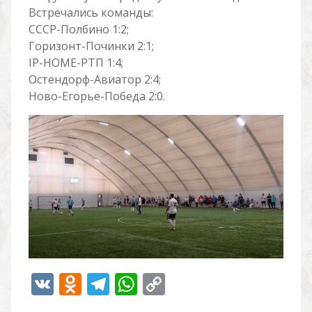
Встречались команды:
СССР-Полбино 1:2;
Горизонт-Починки 2:1;
IP-HOME-РТП 1:4;
Остендорф-Авиатор 2:4;
Ново-Егорье-Победа 2:0.
V
O
T
W
C
K
d
el
h
o