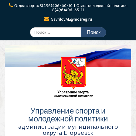
Перейти
Отдел спорта: 8(496)406-60-10 | Отдел молодежной политики:
к
8(496)406-65-11
содержимому
GavrilovAE@mosreg.ru
Поиск
по:
Управление спорта и
молодежной политики
администрации муниципального
округа Егорьевск