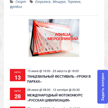
Спорт
Егорьевск
,
Мещера
,
Теремок
,
n
e
at
p
футбол
o
gr
s
y
kl
a
A
Li
as
m
p
n
s
p
k
ni
ki
13 июня @ 16:00
-
23 августа @ 18:00
ИЮН
Задать вопрос
13
ТАНЦЕВАЛЬНЫЙ ФЕСТИВАЛЬ «УРОКИ В
ПАРКАХ»
28 июня @ 08:00
-
12 октября @ 00:30
ИЮН
28
МЕЖДУНАРОДНЫЙ ФОТОКОНКУРС
«РУССКАЯ ЦИВИЛИЗАЦИЯ»