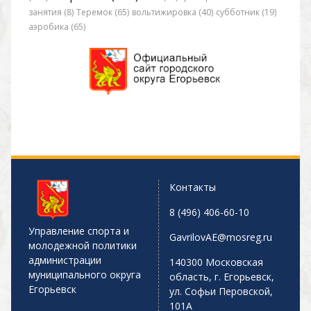
занятия (8)
Теремок (65)
вольтижировка (40)
субботник (19)
аэробика (65)
Контакты
8 (496) 406-60-10
Управление спорта и
GavrilovAE@mosreg.ru
молодежной политики
администрации
140300 Московская
муниципального округа
область, г. Егорьевск,
Егорьевск
ул. Софьи Перовской,
101А