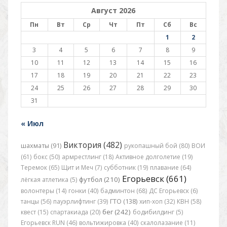
Август 2026
Пн
Вт
Ср
Чт
Пт
Сб
Вс
1
2
3
4
5
6
7
8
9
10
11
12
13
14
15
16
17
18
19
20
21
22
23
24
25
26
27
28
29
30
31
« Июл
Виктория (482)
шахматы (91)
рукопашный бой (80)
ВОИ
(61)
бокс (50)
армрестлинг (18)
Активное долголетие (19)
Теремок (65)
Щит и Меч (7)
субботник (19)
плавание (64)
Егорьевск (661)
футбол (210)
лёгкая атлетика (5)
волонтеры (14)
гонки (40)
бадминтон (68)
ДС Егорьевск (6)
танцы (56)
пауэрлифтинг (39)
ГТО (138)
хип-хоп (32)
КВН (58)
бег (242)
квест (15)
спартакиада (20)
бодибилдинг (5)
Егорьевск RUN (46)
вольтижировка (40)
скалолазание (11)