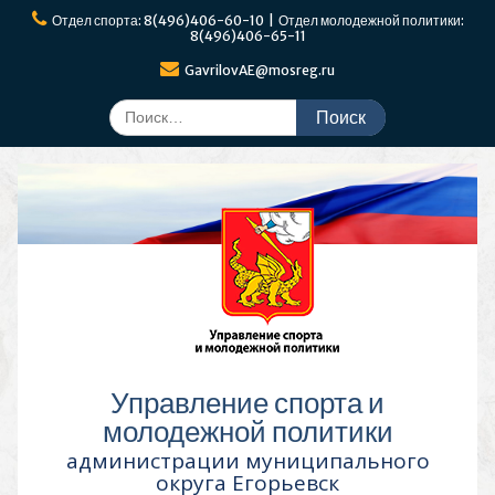
Перейти
Отдел спорта: 8(496)406-60-10 | Отдел молодежной политики:
к
8(496)406-65-11
содержимому
GavrilovAE@mosreg.ru
Поиск
по:
Управление спорта и
молодежной политики
администрации муниципального
округа Егорьевск