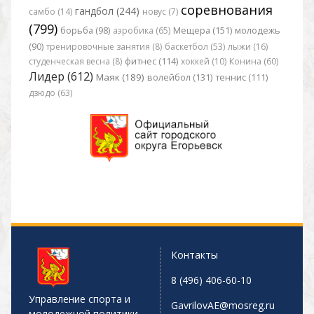
соревнования
гандбол (244)
самбо (14)
новус (7)
(799)
борьба (98)
аэробика (65)
Мещера (151)
молодежь
(90)
тренировочные занятия (8)
баскетбол (53)
лыжи (16)
студенческая весна (8)
фитнес (114)
хоккей (10)
Конина (60)
Лидер (612)
Маяк (189)
волейбол (131)
теннис (111)
дзюдо (63)
Контакты
8 (496) 406-60-10
Управление спорта и
GavrilovAE@mosreg.ru
молодежной политики