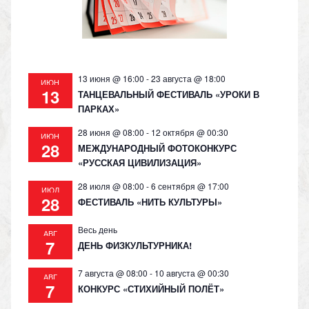
ni
ki
13 июня @ 16:00
-
23 августа @ 18:00
ИЮН
13
ТАНЦЕВАЛЬНЫЙ ФЕСТИВАЛЬ «УРОКИ В
ПАРКАХ»
28 июня @ 08:00
-
12 октября @ 00:30
ИЮН
28
МЕЖДУНАРОДНЫЙ ФОТОКОНКУРС
«РУССКАЯ ЦИВИЛИЗАЦИЯ»
28 июля @ 08:00
-
6 сентября @ 17:00
ИЮЛ
28
ФЕСТИВАЛЬ «НИТЬ КУЛЬТУРЫ»
Весь день
АВГ
7
ДЕНЬ ФИЗКУЛЬТУРНИКА!
7 августа @ 08:00
-
10 августа @ 00:30
АВГ
7
КОНКУРС «СТИХИЙНЫЙ ПОЛЁТ»