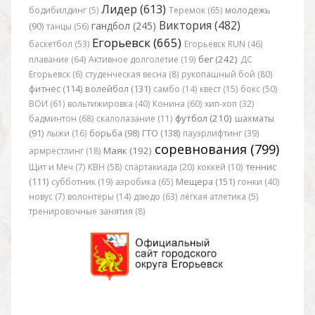
Лидер (613)
бодибилдинг (5)
Теремок (65)
молодежь
Виктория (482)
гандбол (245)
(90)
танцы (56)
Егорьевск (665)
баскетбол (53)
Егорьевск RUN (46)
бег (242)
плавание (64)
Активное долголетие (19)
ДС
Егорьевск (6)
студенческая весна (8)
рукопашный бой (80)
фитнес (114)
волейбол (131)
самбо (14)
квест (15)
бокс (50)
ВОИ (61)
вольтижировка (40)
Конина (60)
хип-хоп (32)
футбол (210)
бадминтон (68)
скалолазание (11)
шахматы
(91)
лыжи (16)
борьба (98)
ГТО (138)
пауэрлифтинг (39)
соревнования (799)
Маяк (192)
армрестлинг (18)
Щит и Меч (7)
КВН (58)
спартакиада (20)
хоккей (10)
теннис
(111)
субботник (19)
аэробика (65)
Мещера (151)
гонки (40)
новус (7)
волонтеры (14)
дзюдо (63)
лёгкая атлетика (5)
тренировочные занятия (8)