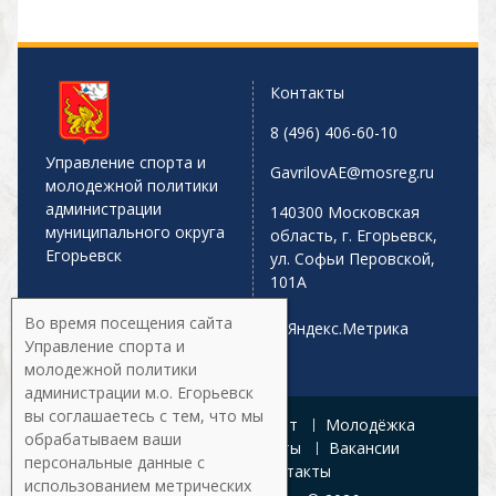
Контакты
8 (496) 406-60-10
Управление спорта и
GavrilovAE@mosreg.ru
молодежной политики
администрации
140300 Московская
муниципального округа
область, г. Егорьевск,
Егорьевск
ул. Софьи Перовской,
101А
Во время посещения сайта
Управление спорта и
молодежной политики
администрации м.о. Егорьевск
вы соглашаетесь с тем, что мы
Главная
Афиша
Спорт
Молодёжка
обрабатываем ваши
Управление
Документы
Вакансии
персональные данные с
Галерея
Контакты
использованием метрических