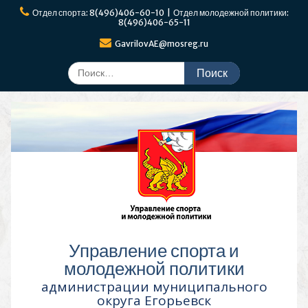
Перейти
Отдел спорта: 8(496)406-60-10 | Отдел молодежной политики:
к
8(496)406-65-11
содержимому
GavrilovAE@mosreg.ru
Поиск
по:
Управление спорта и
молодежной политики
администрации муниципального
округа Егорьевск