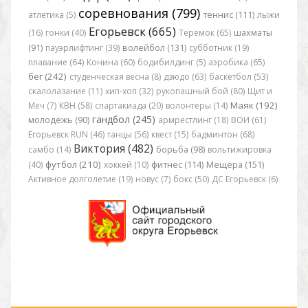
соревнования (799)
атлетика (5)
теннис (111)
лыжи
Егорьевск (665)
(16)
гонки (40)
Теремок (65)
шахматы
(91)
пауэрлифтинг (39)
волейбол (131)
субботник (19)
плавание (64)
Конина (60)
бодибилдинг (5)
аэробика (65)
бег (242)
студенческая весна (8)
дзюдо (63)
баскетбол (53)
скалолазание (11)
хип-хоп (32)
рукопашный бой (80)
Щит и
Маяк (192)
Меч (7)
КВН (58)
спартакиада (20)
волонтеры (14)
гандбол (245)
молодежь (90)
армрестлинг (18)
ВОИ (61)
Егорьевск RUN (46)
танцы (56)
квест (15)
бадминтон (68)
Виктория (482)
самбо (14)
борьба (98)
вольтижировка
футбол (210)
(40)
хоккей (10)
фитнес (114)
Мещера (151)
Активное долголетие (19)
новус (7)
бокс (50)
ДС Егорьевск (6)