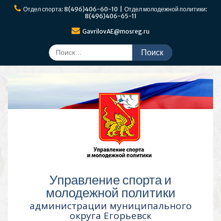
Перейти
Отдел спорта: 8(496)406-60-10 | Отдел молодежной политики:
к
8(496)406-65-11
содержимому
GavrilovAE@mosreg.ru
Поиск
по:
Управление спорта и
молодежной политики
администрации муниципального
округа Егорьевск