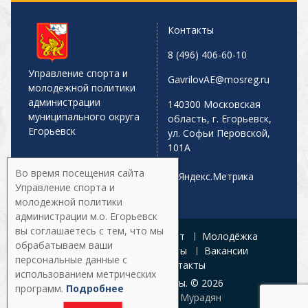
Контакты
8 (496) 406-60-10
Управление спорта и
GavrilovAE@mosreg.ru
молодежной политики
администрации
140300 Московская
муниципального округа
область, г. Егорьевск,
Егорьевск
ул. Софьи Перовской,
101А
Во время посещения сайта
Управление спорта и
молодежной политики
администрации м.о. Егорьевск
вы соглашаетесь с тем, что мы
Главная
Афиша
Спорт
Молодёжка
обрабатываем ваши
Управление
Документы
Вакансии
персональные данные с
Галерея
Контакты
использованием метрических
Все права защищены. © 2026
программ.
Подробнее
Разработка:
Армен Мурадян