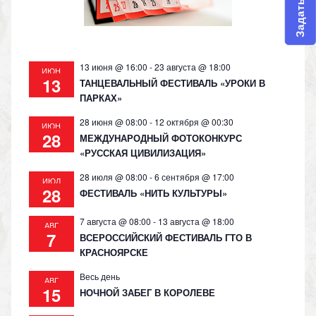
ni
ki
13 июня @ 16:00
-
23 августа @ 18:00
ИЮН
13
ТАНЦЕВАЛЬНЫЙ ФЕСТИВАЛЬ «УРОКИ В
ПАРКАХ»
28 июня @ 08:00
-
12 октября @ 00:30
ИЮН
28
МЕЖДУНАРОДНЫЙ ФОТОКОНКУРС
«РУССКАЯ ЦИВИЛИЗАЦИЯ»
28 июля @ 08:00
-
6 сентября @ 17:00
ИЮЛ
28
ФЕСТИВАЛЬ «НИТЬ КУЛЬТУРЫ»
7 августа @ 08:00
-
13 августа @ 18:00
АВГ
7
ВСЕРОССИЙСКИЙ ФЕСТИВАЛЬ ГТО В
КРАСНОЯРСКЕ
Весь день
АВГ
15
НОЧНОЙ ЗАБЕГ В КОРОЛЕВЕ