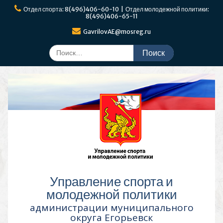
Перейти
Отдел спорта: 8(496)406-60-10 | Отдел молодежной политики:
к
8(496)406-65-11
содержимому
GavrilovAE@mosreg.ru
Поиск
по:
Управление спорта и
молодежной политики
администрации муниципального
округа Егорьевск