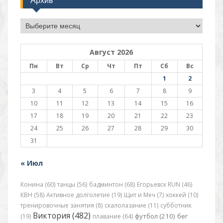
Архив
Август 2026
Пн
Вт
Ср
Чт
Пт
Сб
Вс
1
2
3
4
5
6
7
8
9
10
11
12
13
14
15
16
17
18
19
20
21
22
23
24
25
26
27
28
29
30
31
« Июл
Конина (60)
танцы (56)
бадминтон (68)
Егорьевск RUN (46)
КВН (58)
Активное долголетие (19)
Щит и Меч (7)
хоккей (10)
тренировочные занятия (8)
скалолазание (11)
субботник
Виктория (482)
футбол (210)
бег
(19)
плавание (64)