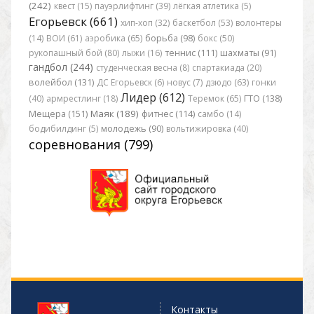
(242)
квест (15)
пауэрлифтинг (39)
лёгкая атлетика (5)
Егорьевск (661)
хип-хоп (32)
баскетбол (53)
волонтеры
(14)
ВОИ (61)
аэробика (65)
борьба (98)
бокс (50)
рукопашный бой (80)
лыжи (16)
теннис (111)
шахматы (91)
гандбол (244)
студенческая весна (8)
спартакиада (20)
волейбол (131)
ДС Егорьевск (6)
новус (7)
дзюдо (63)
гонки
Лидер (612)
(40)
армрестлинг (18)
Теремок (65)
ГТО (138)
Маяк (189)
Мещера (151)
фитнес (114)
самбо (14)
бодибилдинг (5)
молодежь (90)
вольтижировка (40)
соревнования (799)
Контакты