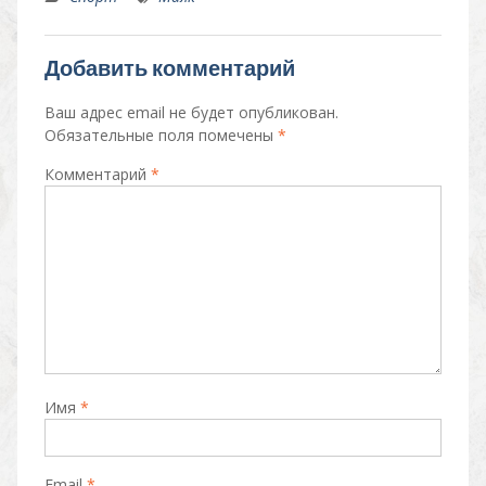
n
e
at
p
o
gr
s
y
Добавить комментарий
kl
a
A
Li
as
m
p
n
Ваш адрес email не будет опубликован.
Обязательные поля помечены
*
s
p
k
Комментарий
*
ni
ki
Имя
*
Email
*