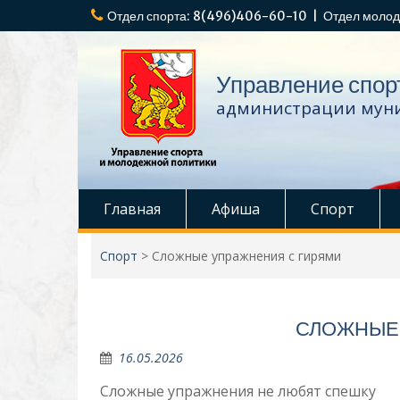
Перейти
Отдел спорта: 8(496)406-60-10 | Отдел молод
к
содержимому
Управление спор
администрации муни
Главная
Афиша
Спорт
Спорт
>
Сложные упражнения с гирями
СЛОЖНЫЕ 
16.05.2026
Сложные упражнения не любят спешку