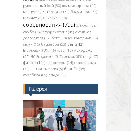
рукопашный бой (80)
вольтижировка (40)
Мещера (151)
Конина (60)
бадминтон (68)
шахматы (91)
хоккей (10)
соревнования (799)
хип-хоп (32)
самбо (14)
пауэрлифтинг (39)
Активное
долголетие (19)
бокс (50)
армрестлинг (18)
бег (242)
лыжи (16)
баскетбол (53)
Егорьевск RUN (46)
квест (15)
молодежь
(90)
ДС Егорьевск (6)
Теремок (65)
новус (7)
фитнес (114)
волонтеры (14)
спартакиада
(20)
лёгкая атлетика (5)
борьба (98)
аэробика (65)
дзюдо (63)
Галерея