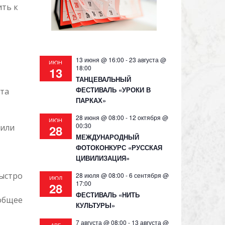
ить к
13 июня @ 16:00
-
23 августа @
ИЮН
18:00
13
ТАНЦЕВАЛЬНЫЙ
ФЕСТИВАЛЬ «УРОКИ В
ота
ПАРКАХ»
28 июня @ 08:00
-
12 октября @
ИЮН
00:30
 или
28
МЕЖДУНАРОДНЫЙ
ФОТОКОНКУРС «РУССКАЯ
ЦИВИЛИЗАЦИЯ»
быстро
28 июля @ 08:00
-
6 сентября @
ИЮЛ
17:00
28
ФЕСТИВАЛЬ «НИТЬ
 общее
КУЛЬТУРЫ»
7 августа @ 08:00
-
13 августа @