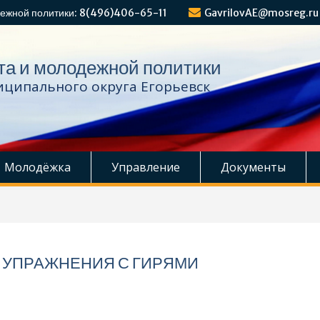
ежной политики: 8(496)406-65-11
GavrilovAE@mosreg.ru
та и молодежной политики
ципального округа Егорьевск
Молодёжка
Управление
Документы
УПРАЖНЕНИЯ С ГИРЯМИ