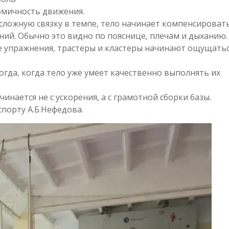
омичность движения.
 сложную связку в темпе, тело начинает компенсироват
ний. Обычно это видно по пояснице, плечам и дыханию.
ые упражнения, трастеры и кластеры начинают ощущать
да, когда тело уже умеет качественно выполнять их
инается не с ускорения, а с грамотной сборки базы.
порту А.Б.Нефедова.