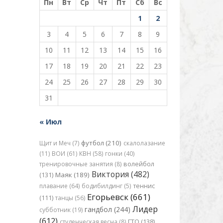
Пн
Вт
Ср
Чт
Пт
Сб
Вс
1
2
3
4
5
6
7
8
9
10
11
12
13
14
15
16
17
18
19
20
21
22
23
24
25
26
27
28
29
30
31
« Июл
футбол (210)
Щит и Меч (7)
скалолазание
(11)
ВОИ (61)
КВН (58)
гонки (40)
тренировочные занятия (8)
волейбол
Виктория (482)
Маяк (189)
(131)
плавание (64)
бодибилдинг (5)
теннис
Егорьевск (661)
(111)
танцы (56)
Лидер
гандбол (244)
субботник (19)
(612)
студенческая весна (8)
ГТО (138)