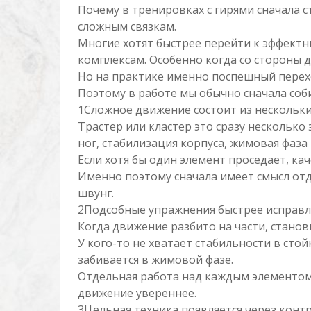
Почему в тренировках с гирями сначала с
сложным связкам.
Многие хотят быстрее перейти к эффектн
комплексам. Особенно когда со стороны 
Но на практике именно поспешный перехо
Поэтому в работе мы обычно сначала соби
1Сложное движение состоит из нескольк
Трастер или кластер это сразу несколько
ног, стабилизация корпуса, жимовая фаза
Если хотя бы один элемент проседает, ка
Именно поэтому сначала имеет смысл отд
швунг.
2Подсобные упражнения быстрее исправл
Когда движение разбито на части, станов
У кого-то не хватает стабильности в стой
забивается в жимовой фазе.
Отдельная работа над каждым элементом 
движение увереннее.
3Цельная техника появляется через конт