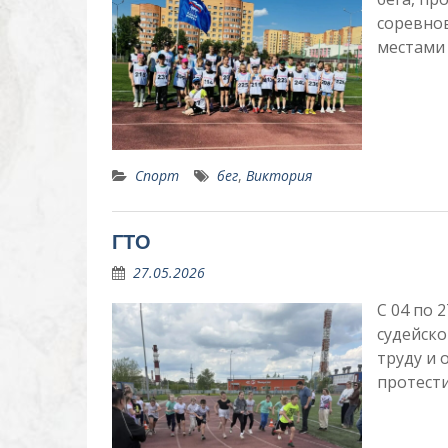
соревно
местами
Спорт
бег
,
Виктория
ГТО
27.05.2026
С 04 по 
судейско
труду и
протест