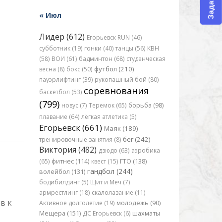
« Июл
Лидер (612)
Егорьевск RUN (46)
субботник (19)
гонки (40)
танцы (56)
КВН
(58)
ВОИ (61)
бадминтон (68)
студенческая
футбол (210)
весна (8)
бокс (50)
пауэрлифтинг (39)
рукопашный бой (80)
соревнования
баскетбол (53)
(799)
новус (7)
Теремок (65)
борьба (98)
плавание (64)
лёгкая атлетика (5)
Егорьевск (661)
Маяк (189)
бег (242)
тренировочные занятия (8)
Виктория (482)
дзюдо (63)
аэробика
(65)
фитнес (114)
квест (15)
ГТО (138)
гандбол (244)
волейбол (131)
бодибилдинг (5)
Щит и Меч (7)
армрестлинг (18)
скалолазание (11)
в к
Активное долголетие (19)
молодежь (90)
Мещера (151)
ДС Егорьевск (6)
шахматы