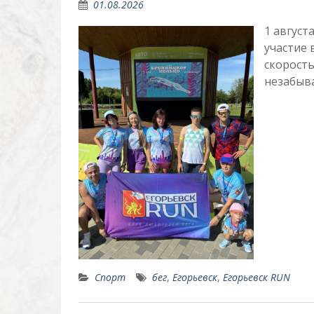
01.08.2026
1 август
участие 
скорость
незабыв
Спорт
бег
,
Егорьевск
,
Егорьевск RUN