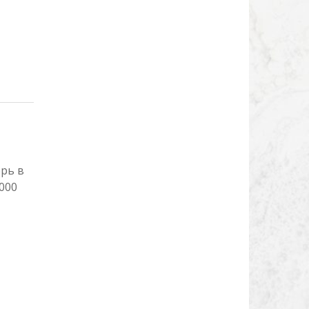
брь в
000