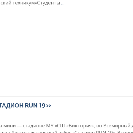
вский техникум»Студенты
…
ТАДИОН RUN 19»
на мини — стадионе МУ «СШ «Виктория», во Всемирный
ошел Легкоатлетический забег «Стадион RUN 19». Второ