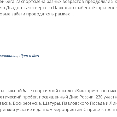
й бега 22 спортсмена разных возрастов преодолели 5 
ию Двадцать четвертого Паркового забега «Егорьевск 
овые забеги проводятся в рамках
…
евнования
,
Щит и Меч
на лыжной базе спортивной школы «Виктория» состоялс
етический пробег, посвященный Дню России, 230 участ
евска, Воскресенска, Шатуры, Павловского Посада и Ли
приняли участие в данном мероприятии. С приветстве