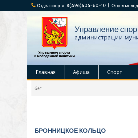
Перейти
Отдел спорта: 8(496)406-60-10 | Отдел молод
к
содержимому
Управление спор
администрации муни
Главная
Афиша
Спорт
бег
БРОННИЦКОЕ КОЛЬЦО