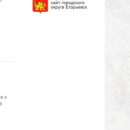
в к
й