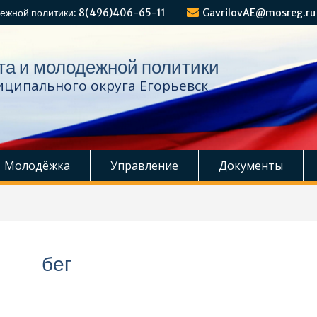
ежной политики: 8(496)406-65-11
GavrilovAE@mosreg.ru
та и молодежной политики
ципального округа Егорьевск
Молодёжка
Управление
Документы
бег