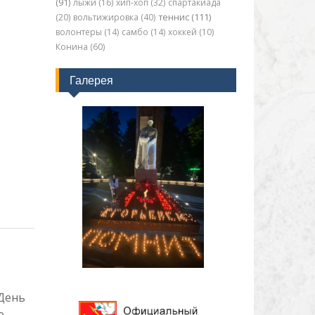
(91)
лыжи (16)
хип-хоп (32)
спартакиада
(20)
вольтижировка (40)
теннис (111)
волонтеры (14)
самбо (14)
хоккей (10)
Конина (60)
Галерея
 День
е