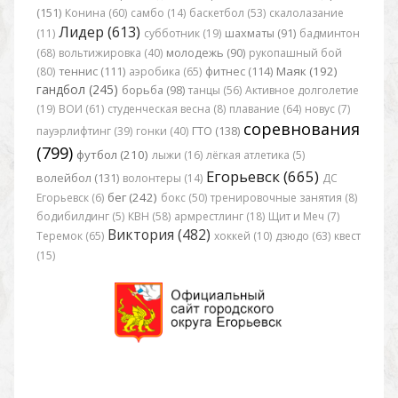
(151)
Конина (60)
самбо (14)
баскетбол (53)
скалолазание
Лидер (613)
(11)
субботник (19)
шахматы (91)
бадминтон
(68)
вольтижировка (40)
молодежь (90)
рукопашный бой
Маяк (192)
(80)
теннис (111)
аэробика (65)
фитнес (114)
гандбол (245)
борьба (98)
танцы (56)
Активное долголетие
(19)
ВОИ (61)
студенческая весна (8)
плавание (64)
новус (7)
соревнования
пауэрлифтинг (39)
гонки (40)
ГТО (138)
(799)
футбол (210)
лыжи (16)
лёгкая атлетика (5)
Егорьевск (665)
волейбол (131)
волонтеры (14)
ДС
бег (242)
Егорьевск (6)
бокс (50)
тренировочные занятия (8)
бодибилдинг (5)
КВН (58)
армрестлинг (18)
Щит и Меч (7)
Виктория (482)
Теремок (65)
хоккей (10)
дзюдо (63)
квест
(15)