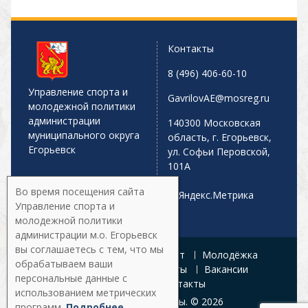
Контакты
8 (496) 406-60-10
Управление спорта и
GavrilovAE@mosreg.ru
молодежной политики
администрации
140300 Московская
муниципального округа
область, г. Егорьевск,
Егорьевск
ул. Софьи Перовской,
101А
Во время посещения сайта
Управление спорта и
молодежной политики
администрации м.о. Егорьевск
вы соглашаетесь с тем, что мы
Главная
Афиша
Спорт
Молодёжка
обрабатываем ваши
Управление
Документы
Вакансии
персональные данные с
Галерея
Контакты
использованием метрических
Все права защищены. © 2026
программ.
Подробнее