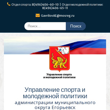
Перейти
Отдел спорта: 8(496)406-60-10 | Отдел молодежной политики:
к
8(496)406-65-11
содержимому
GavrilovAE@mosreg.ru
Поиск
по:
Управление спорта и
молодежной политики
администрации муниципального
округа Егорьевск