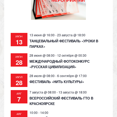
s
p
k
ni
ki
13 июня @ 16:00
-
23 августа @ 18:00
ИЮН
13
ТАНЦЕВАЛЬНЫЙ ФЕСТИВАЛЬ «УРОКИ В
ПАРКАХ»
28 июня @ 08:00
-
12 октября @ 00:30
ИЮН
28
МЕЖДУНАРОДНЫЙ ФОТОКОНКУРС
«РУССКАЯ ЦИВИЛИЗАЦИЯ»
28 июля @ 08:00
-
6 сентября @ 17:00
ИЮЛ
28
ФЕСТИВАЛЬ «НИТЬ КУЛЬТУРЫ»
7 августа @ 08:00
-
13 августа @ 18:00
АВГ
7
ВСЕРОССИЙСКИЙ ФЕСТИВАЛЬ ГТО В
КРАСНОЯРСКЕ
10:00
-
14:00
АВГ