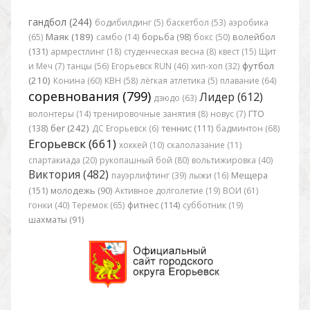
гандбол (244)
бодибилдинг (5)
баскетбол (53)
аэробика
Маяк (189)
(65)
самбо (14)
борьба (98)
бокс (50)
волейбол
(131)
армрестлинг (18)
студенческая весна (8)
квест (15)
Щит
футбол
и Меч (7)
танцы (56)
Егорьевск RUN (46)
хип-хоп (32)
(210)
Конина (60)
КВН (58)
лёгкая атлетика (5)
плавание (64)
соревнования (799)
Лидер (612)
дзюдо (63)
волонтеры (14)
тренировочные занятия (8)
новус (7)
ГТО
бег (242)
(138)
ДС Егорьевск (6)
теннис (111)
бадминтон (68)
Егорьевск (661)
хоккей (10)
скалолазание (11)
спартакиада (20)
рукопашный бой (80)
вольтижировка (40)
Виктория (482)
пауэрлифтинг (39)
лыжи (16)
Мещера
(151)
молодежь (90)
Активное долголетие (19)
ВОИ (61)
гонки (40)
Теремок (65)
фитнес (114)
субботник (19)
шахматы (91)