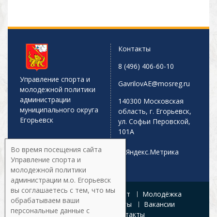
Контакты
8 (496) 406-60-10
Управление спорта и
GavrilovAE@mosreg.ru
молодежной политики
администрации
140300 Московская
муниципального округа
область, г. Егорьевск,
Егорьевск
ул. Софьи Перовской,
101А
Во время посещения сайта
Управление спорта и
молодежной политики
администрации м.о. Егорьевск
вы соглашаетесь с тем, что мы
Главная
Афиша
Спорт
Молодёжка
обрабатываем ваши
Управление
Документы
Вакансии
персональные данные с
Галерея
Контакты