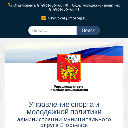
Перейти
Отдел спорта: 8(496)406-60-10 | Отдел молодежной политики:
к
8(496)406-65-11
содержимому
GavrilovAE@mosreg.ru
Поиск
по:
Управление спорта и
молодежной политики
администрации муниципального
округа Егорьевск