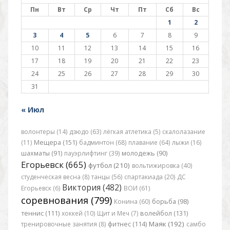
Пн
Вт
Ср
Чт
Пт
Сб
Вс
1
2
3
4
5
6
7
8
9
10
11
12
13
14
15
16
17
18
19
20
21
22
23
24
25
26
27
28
29
30
31
« Июл
волонтеры (14)
дзюдо (63)
лёгкая атлетика (5)
скалолазание
(11)
Мещера (151)
бадминтон (68)
плавание (64)
лыжи (16)
шахматы (91)
пауэрлифтинг (39)
молодежь (90)
Егорьевск (665)
футбол (210)
вольтижировка (40)
студенческая весна (8)
танцы (56)
спартакиада (20)
ДС
Виктория (482)
Егорьевск (6)
ВОИ (61)
соревнования (799)
Конина (60)
борьба (98)
теннис (111)
хоккей (10)
Щит и Меч (7)
волейбол (131)
Маяк (192)
тренировочные занятия (8)
фитнес (114)
самбо