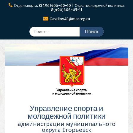
Перейти
Отдел спорта: 8(496)406-60-10 | Отдел молодежной политики:
к
8(496)406-65-11
содержимому
GavrilovAE@mosreg.ru
Поиск
по:
Управление спорта и
молодежной политики
администрации муниципального
округа Егорьевск