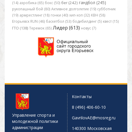
гандбол (245)
бег (242)
(14)
аэробика (65)
бокс (50)
рукопашный бой (80)
Активное долголетие (19)
субботник
(19)
армрестлинг (18)
гонки (40)
хип-хоп (32)
КВН (58)
Егорьевск RUN (46)
баскетбол (53)
бодибилдинг (5)
квест (15)
Лидер (613)
ГТО (138)
Теремок (65)
новус (7)
Контакты
8 (496) 406-60-10
Управление спорта и
GavrilovAE@mosreg.ru
молодежной политики
администрации
140300 Московская