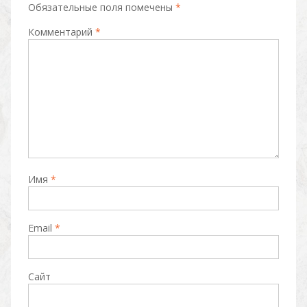
Обязательные поля помечены
*
s
p
k
Комментарий
*
ni
ki
Имя
*
Email
*
Сайт