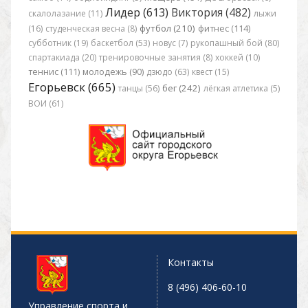
Лидер (613)
Виктория (482)
скалолазание (11)
лыжи
футбол (210)
(16)
студенческая весна (8)
фитнес (114)
субботник (19)
баскетбол (53)
новус (7)
рукопашный бой (80)
спартакиада (20)
тренировочные занятия (8)
хоккей (10)
теннис (111)
молодежь (90)
дзюдо (63)
квест (15)
Егорьевск (665)
бег (242)
танцы (56)
лёгкая атлетика (5)
ВОИ (61)
Контакты
8 (496) 406-60-10
Управление спорта и