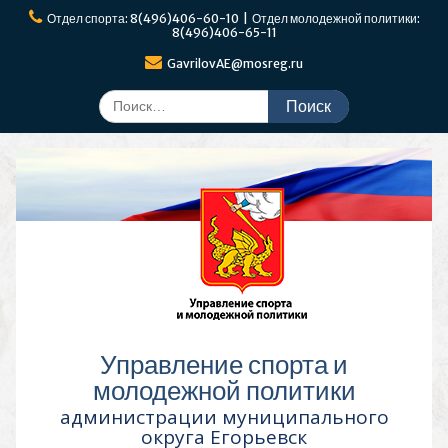
Перейти
Отдел спорта: 8(496)406-60-10 | Отдел молодежной политики:
к
8(496)406-65-11
содержимому
GavrilovAE@mosreg.ru
Поиск
по:
Управление спорта и
молодежной политики
администрации муниципального
округа Егорьевск