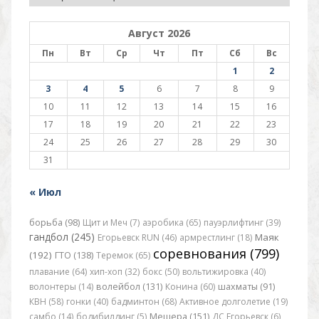
Август 2026
Пн
Вт
Ср
Чт
Пт
Сб
Вс
1
2
3
4
5
6
7
8
9
10
11
12
13
14
15
16
17
18
19
20
21
22
23
24
25
26
27
28
29
30
31
« Июл
борьба (98)
Щит и Меч (7)
аэробика (65)
пауэрлифтинг (39)
гандбол (245)
Маяк
Егорьевск RUN (46)
армрестлинг (18)
соревнования (799)
(192)
ГТО (138)
Теремок (65)
плавание (64)
хип-хоп (32)
бокс (50)
вольтижировка (40)
волонтеры (14)
волейбол (131)
Конина (60)
шахматы (91)
КВН (58)
гонки (40)
бадминтон (68)
Активное долголетие (19)
самбо (14)
бодибилдинг (5)
Мещера (151)
ДС Егорьевск (6)