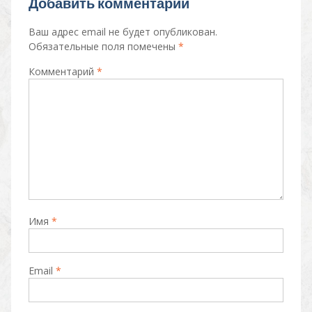
Добавить комментарий
kl
a
A
Li
as
m
p
n
Ваш адрес email не будет опубликован.
Обязательные поля помечены
*
s
p
k
Комментарий
*
ni
ki
Имя
*
Email
*