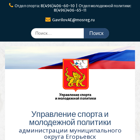
Перейти
Отдел спорта: 8(496)406-60-10 | Отдел молодежной политики:
к
8(496)406-65-11
содержимому
GavrilovAE@mosreg.ru
Поиск
по:
Управление спорта и
молодежной политики
администрации муниципального
округа Егорьевск