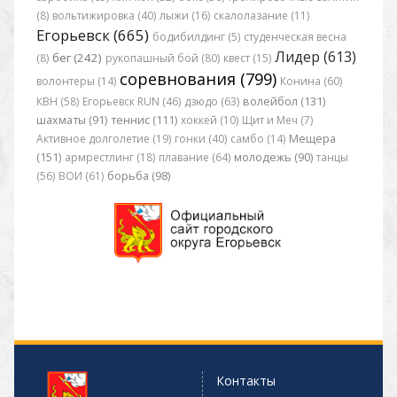
(8)
вольтижировка (40)
лыжи (16)
скалолазание (11)
Егорьевск (665)
бодибилдинг (5)
студенческая весна
Лидер (613)
бег (242)
(8)
рукопашный бой (80)
квест (15)
соревнования (799)
волонтеры (14)
Конина (60)
КВН (58)
Егорьевск RUN (46)
дзюдо (63)
волейбол (131)
шахматы (91)
теннис (111)
хоккей (10)
Щит и Меч (7)
Активное долголетие (19)
гонки (40)
самбо (14)
Мещера
(151)
армрестлинг (18)
плавание (64)
молодежь (90)
танцы
(56)
ВОИ (61)
борьба (98)
Контакты