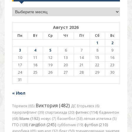
Архив
Август 2026
Пн
Вт
Ср
Чт
Пт
Сб
Вс
1
2
3
4
5
6
7
8
9
10
11
12
13
14
15
16
17
18
19
20
21
22
23
24
25
26
27
28
29
30
31
« Июл
Виктория (482)
Теремок (65)
ДС Егорьевск (6)
пауэрлифтинг (39)
спартакиада (20)
фитнес (114)
бадминтон
Маяк (192)
(68)
новус (7)
баскетбол (53)
лёгкая атлетика (5)
гандбол (245)
футбол (210)
ГТО (138)
субботник (19)
аэробика (65)
хип-хоп (32)
бокс (50)
тренировочные занятия