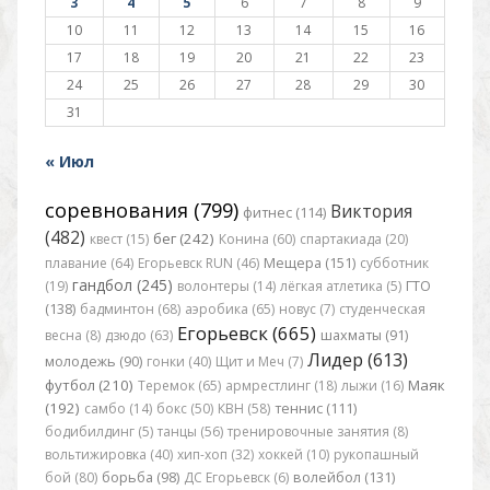
3
4
5
6
7
8
9
10
11
12
13
14
15
16
17
18
19
20
21
22
23
24
25
26
27
28
29
30
31
« Июл
соревнования (799)
Виктория
фитнес (114)
(482)
бег (242)
квест (15)
Конина (60)
спартакиада (20)
плавание (64)
Егорьевск RUN (46)
Мещера (151)
субботник
гандбол (245)
(19)
волонтеры (14)
лёгкая атлетика (5)
ГТО
(138)
бадминтон (68)
аэробика (65)
новус (7)
студенческая
Егорьевск (665)
весна (8)
дзюдо (63)
шахматы (91)
Лидер (613)
молодежь (90)
гонки (40)
Щит и Меч (7)
футбол (210)
Маяк
Теремок (65)
армрестлинг (18)
лыжи (16)
(192)
самбо (14)
бокс (50)
КВН (58)
теннис (111)
бодибилдинг (5)
танцы (56)
тренировочные занятия (8)
вольтижировка (40)
хип-хоп (32)
хоккей (10)
рукопашный
бой (80)
борьба (98)
ДС Егорьевск (6)
волейбол (131)