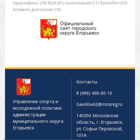
пауэрлифтинг (39)
ВОИ (61)
скалолазание (11)
баскетбол (53)
Активное долголетие (19)
Контакты
8 (496) 406-60-10
Управление спорта и
GavrilovAE@mosreg.ru
молодежной политики
администрации
140300 Московская
муниципального округа
область, г. Егорьевск,
Егорьевск
ул. Софьи Перовской,
101А