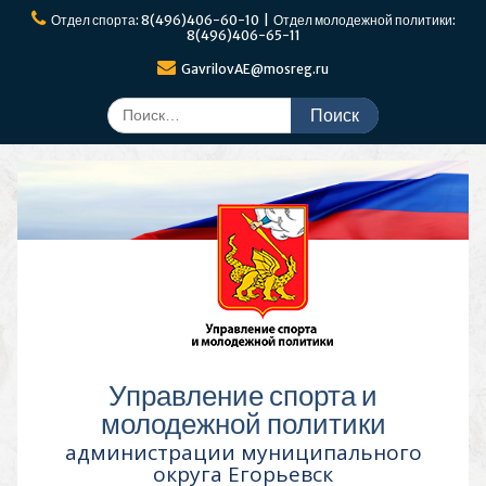
Перейти
Отдел спорта: 8(496)406-60-10 | Отдел молодежной политики:
к
8(496)406-65-11
содержимому
GavrilovAE@mosreg.ru
Поиск
по:
Управление спорта и
молодежной политики
администрации муниципального
округа Егорьевск