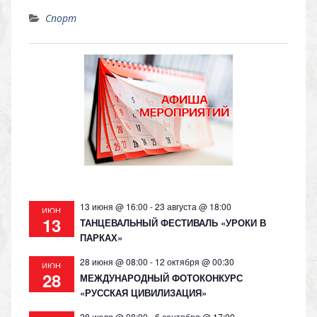
K
d
el
h
o
Спорт
n
e
at
p
o
gr
s
y
kl
a
A
Li
as
m
p
n
s
p
k
ni
ki
13 июня @ 16:00
-
23 августа @ 18:00
ИЮН
13
ТАНЦЕВАЛЬНЫЙ ФЕСТИВАЛЬ «УРОКИ В
ПАРКАХ»
28 июня @ 08:00
-
12 октября @ 00:30
ИЮН
28
МЕЖДУНАРОДНЫЙ ФОТОКОНКУРС
«РУССКАЯ ЦИВИЛИЗАЦИЯ»
28 июля @ 08:00
-
6 сентября @ 17:00