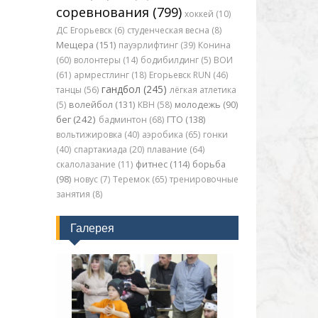
соревнования (799)
хоккей (10)
ДС Егорьевск (6)
студенческая весна (8)
Мещера (151)
пауэрлифтинг (39)
Конина
(60)
волонтеры (14)
бодибилдинг (5)
ВОИ
(61)
армрестлинг (18)
Егорьевск RUN (46)
гандбол (245)
танцы (56)
лёгкая атлетика
(5)
волейбол (131)
КВН (58)
молодежь (90)
бег (242)
бадминтон (68)
ГТО (138)
вольтижировка (40)
аэробика (65)
гонки
(40)
спартакиада (20)
плавание (64)
скалолазание (11)
фитнес (114)
борьба
(98)
новус (7)
Теремок (65)
тренировочные
занятия (8)
Галерея