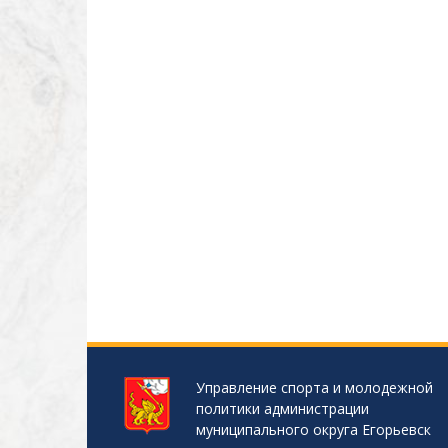
Управление спорта и молодежной
политики администрации
муниципального округа Егорьевск