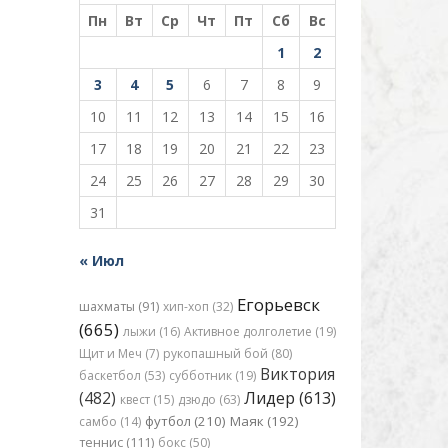
Пн
Вт
Ср
Чт
Пт
Сб
Вс
1
2
3
4
5
6
7
8
9
10
11
12
13
14
15
16
17
18
19
20
21
22
23
24
25
26
27
28
29
30
31
« Июл
Егорьевск
шахматы (91)
хип-хоп (32)
(665)
лыжи (16)
Активное долголетие (19)
Щит и Меч (7)
рукопашный бой (80)
Виктория
баскетбол (53)
субботник (19)
(482)
Лидер (613)
квест (15)
дзюдо (63)
футбол (210)
Маяк (192)
самбо (14)
теннис (111)
бокс (50)