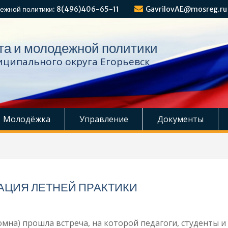
ежной политики: 8(496)406-65-11
GavrilovAE@mosreg.ru
та и молодежной политики
ципального округа Егорьевск
Молодёжка
Управление
Документы
АЦИЯ ЛЕТНЕЙ ПРАКТИКИ
ломна) прошла встреча, на которой педагоги, студенты и