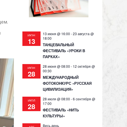
щем.
и
13 июня @ 16:00
-
23 августа @
ИЮН
18:00
13
ТАНЦЕВАЛЬНЫЙ
ФЕСТИВАЛЬ «УРОКИ В
ПАРКАХ»
28 июня @ 08:00
-
12 октября @
ИЮН
00:30
28
МЕЖДУНАРОДНЫЙ
ФОТОКОНКУРС «РУССКАЯ
ЦИВИЛИЗАЦИЯ»
28 июля @ 08:00
-
6 сентября @
ИЮЛ
17:00
28
ФЕСТИВАЛЬ «НИТЬ
КУЛЬТУРЫ»
Весь день