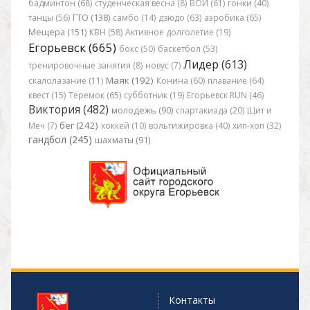
бадминтон (68)
студенческая весна (8)
ВОИ (61)
гонки (40)
танцы (56)
ГТО (138)
самбо (14)
дзюдо (63)
аэробика (65)
Мещера (151)
КВН (58)
Активное долголетие (19)
Егорьевск (665)
бокс (50)
баскетбол (53)
Лидер (613)
тренировочные занятия (8)
новус (7)
Маяк (192)
скалолазание (11)
Конина (60)
плавание (64)
квест (15)
Теремок (65)
субботник (19)
Егорьевск RUN (46)
Виктория (482)
молодежь (90)
спартакиада (20)
Щит и
бег (242)
Меч (7)
хоккей (10)
вольтижировка (40)
хип-хоп (32)
гандбол (245)
шахматы (91)
Контакты