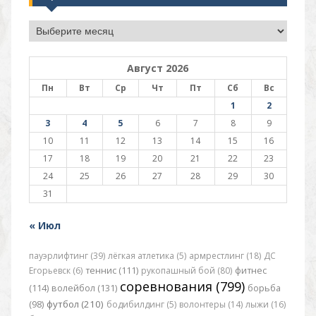
Архив
Август 2026
Пн
Вт
Ср
Чт
Пт
Сб
Вс
1
2
3
4
5
6
7
8
9
10
11
12
13
14
15
16
17
18
19
20
21
22
23
24
25
26
27
28
29
30
31
« Июл
пауэрлифтинг (39)
лёгкая атлетика (5)
армрестлинг (18)
ДС
Егорьевск (6)
теннис (111)
рукопашный бой (80)
фитнес
соревнования (799)
(114)
волейбол (131)
борьба
футбол (210)
(98)
бодибилдинг (5)
волонтеры (14)
лыжи (16)