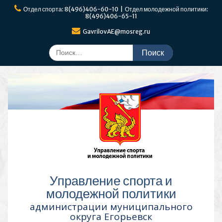
Перейти
Отдел спорта: 8(496)406-60-10 | Отдел молодежной политики:
к
8(496)406-65-11
содержимому
GavrilovAE@mosreg.ru
Поиск
по:
Управление спорта и
молодежной политики
администрации муниципального
округа Егорьевск