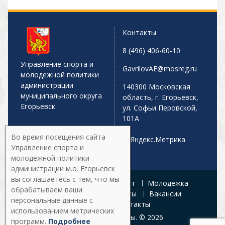
Контакты
8 (496) 406-60-10
Управление спорта и
GavrilovAE@mosreg.ru
молодежной политики
администрации
140300 Московская
муниципального округа
область, г. Егорьевск,
Егорьевск
ул. Софьи Перовской,
101А
Во время посещения сайта
Управление спорта и
молодежной политики
администрации м.о. Егорьевск
вы соглашаетесь с тем, что мы
Главная
Афиша
Спорт
Молодёжка
обрабатываем ваши
Управление
Документы
Вакансии
персональные данные с
Галерея
Контакты
использованием метрических
Все права защищены. © 2026
программ.
Подробнее