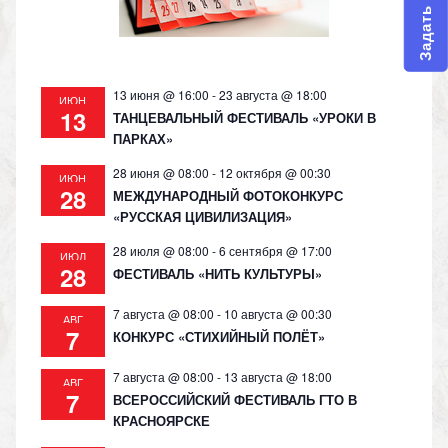
Задать вопрос
ni
ki
13 июня @ 16:00
-
23 августа @ 18:00
ИЮН
13
ТАНЦЕВАЛЬНЫЙ ФЕСТИВАЛЬ «УРОКИ В
ПАРКАХ»
28 июня @ 08:00
-
12 октября @ 00:30
ИЮН
28
МЕЖДУНАРОДНЫЙ ФОТОКОНКУРС
«РУССКАЯ ЦИВИЛИЗАЦИЯ»
28 июля @ 08:00
-
6 сентября @ 17:00
ИЮЛ
28
ФЕСТИВАЛЬ «НИТЬ КУЛЬТУРЫ»
7 августа @ 08:00
-
10 августа @ 00:30
АВГ
7
КОНКУРС «СТИХИЙНЫЙ ПОЛЁТ»
7 августа @ 08:00
-
13 августа @ 18:00
АВГ
7
ВСЕРОССИЙСКИЙ ФЕСТИВАЛЬ ГТО В
КРАСНОЯРСКЕ