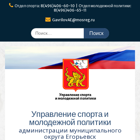
Перейти
Отдел спорта: 8(496)406-60-10 | Отдел молодежной политики:
к
8(496)406-65-11
содержимому
GavrilovAE@mosreg.ru
Поиск
по:
Управление спорта и
молодежной политики
администрации муниципального
округа Егорьевск