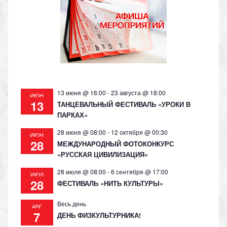
as
m
p
n
s
p
k
ni
ki
13 июня @ 16:00
-
23 августа @ 18:00
ИЮН
13
ТАНЦЕВАЛЬНЫЙ ФЕСТИВАЛЬ «УРОКИ В
ПАРКАХ»
28 июня @ 08:00
-
12 октября @ 00:30
ИЮН
28
МЕЖДУНАРОДНЫЙ ФОТОКОНКУРС
«РУССКАЯ ЦИВИЛИЗАЦИЯ»
28 июля @ 08:00
-
6 сентября @ 17:00
ИЮЛ
28
ФЕСТИВАЛЬ «НИТЬ КУЛЬТУРЫ»
Весь день
АВГ
7
ДЕНЬ ФИЗКУЛЬТУРНИКА!