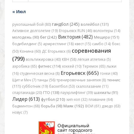
« Июл
гандбол (245)
рукопашный бой (80)
волейбол (131)
Активное долголетие (19)
Егорьевск RUN (46)
волонтеры (14)
Виктория (482)
бег (242)
молодежь (90)
Мещера (151)
бодибилдинг (5)
армрестлинг (18)
квест (15)
самбо (14)
бокс
соревнования
(50)
Конина (60)
ДС Егорьевск (6)
(799)
вольтижировка (40)
КВН (58)
лёгкая атлетика (5)
аэробика (65)
фитнес (114)
хоккей (10)
Теремок (65)
лыжи
Егорьевск (665)
(16)
студенческая весна (8)
гонки (40)
Щит и Меч (7)
танцы (56)
тренировочные занятия (8)
теннис
(111)
субботник (19)
баскетбол (53)
скалолазание (11)
спартакиада (20)
ГТО (138)
пауэрлифтинг (39)
шахматы (91)
Лидер (613)
футбол (210)
хип-хоп (32)
плавание (64)
Маяк (192)
бадминтон (68)
борьба (98)
ВОИ (61)
дзюдо (63)
новус (7)