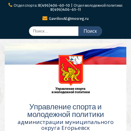
Перейти
Отдел спорта: 8(496)406-60-10 | Отдел молодежной политики:
к
8(496)406-65-11
содержимому
GavrilovAE@mosreg.ru
Поиск
по:
Управление спорта и
молодежной политики
администрации муниципального
округа Егорьевск