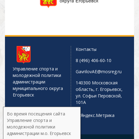
Контакты
8 (496) 406-60-10
Управление спорта и
GavrilovAE@mosreg.ru
молодежной политики
администрации
140300 Московская
муниципального округа
область, г. Егорьевск,
Егорьевск
ул. Софьи Перовской,
101А
Во время посещения сайта
Управление спорта и
молодежной политики
администрации м.о. Егорьевск