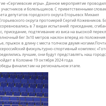
ие «Сергиевские игры». Данное мероприятие проводил
 участников и болельщиков. С приветственными слова
ета депутатов городского округа Егорьевск Михаил
Егорьевского округа протоиерей Сергий Кожевников. Б
 соревновались в 7 видах испытаний: приседание, сгиба
есс, приседание, подтягивание из виса на высокой перек
челночный бег 3х10 метров наклон вперед из положения 
е, прыжок в длину с места толчком двумя ногами.Почти
сероссийский физкультурно-спортивный комплекс «Гот
пределились лучшие, они будут представлять наш город
ойдет в Коломне 19 октября 2024 года.
обеды финалистам на региональном этапе.