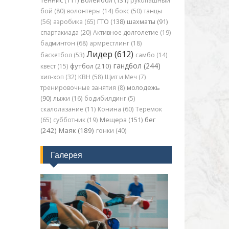
теннис (111)
волейбол (131)
рукопашный
бой (80)
волонтеры (14)
бокс (50)
танцы
(56)
аэробика (65)
ГТО (138)
шахматы (91)
спартакиада (20)
Активное долголетие (19)
бадминтон (68)
армрестлинг (18)
Лидер (612)
баскетбол (53)
самбо (14)
гандбол (244)
футбол (210)
квест (15)
хип-хоп (32)
КВН (58)
Щит и Меч (7)
тренировочные занятия (8)
молодежь
(90)
лыжи (16)
бодибилдинг (5)
скалолазание (11)
Конина (60)
Теремок
бег
(65)
субботник (19)
Мещера (151)
(242)
Маяк (189)
гонки (40)
Галерея