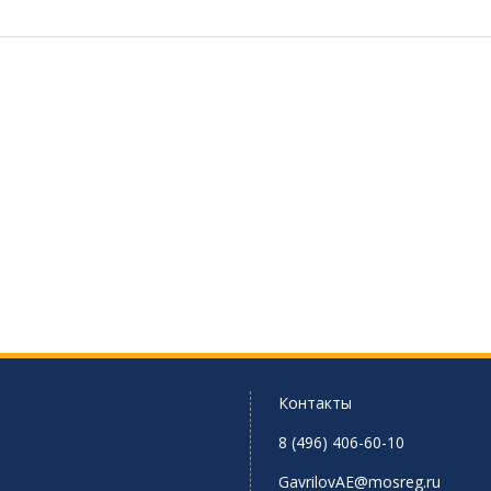
Контакты
8 (496) 406-60-10
GavrilovAE@mosreg.ru