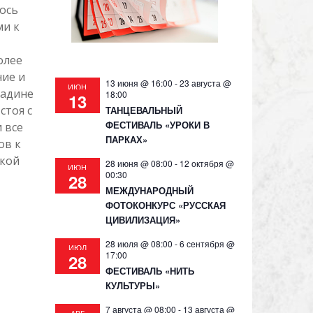
ось
ми к
олее
ние и
13 июня @ 16:00
-
23 августа @
ИЮН
ладине
18:00
13
стоя с
ТАНЦЕВАЛЬНЫЙ
ФЕСТИВАЛЬ «УРОКИ В
 все
ПАРКАХ»
ов к
ской
28 июня @ 08:00
-
12 октября @
ИЮН
00:30
28
МЕЖДУНАРОДНЫЙ
ФОТОКОНКУРС «РУССКАЯ
ЦИВИЛИЗАЦИЯ»
28 июля @ 08:00
-
6 сентября @
ИЮЛ
17:00
28
ФЕСТИВАЛЬ «НИТЬ
КУЛЬТУРЫ»
7 августа @ 08:00
-
13 августа @