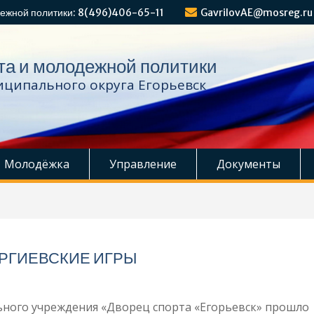
ежной политики: 8(496)406-65-11
GavrilovAE@mosreg.ru
та и молодежной политики
ципального округа Егорьевск
Молодёжка
Управление
Документы
РГИЕВСКИЕ ИГРЫ
льного учреждения «Дворец спорта «Егорьевск» прошло