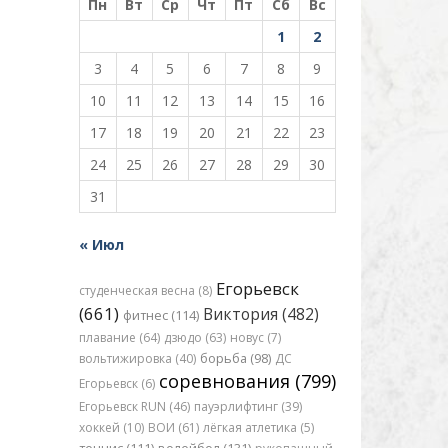
Пн
Вт
Ср
Чт
Пт
Сб
Вс
1
2
3
4
5
6
7
8
9
10
11
12
13
14
15
16
17
18
19
20
21
22
23
24
25
26
27
28
29
30
31
« Июл
Егорьевск
студенческая весна (8)
(661)
Виктория (482)
фитнес (114)
плавание (64)
дзюдо (63)
новус (7)
вольтижировка (40)
борьба (98)
ДС
соревнования (799)
Егорьевск (6)
Егорьевск RUN (46)
пауэрлифтинг (39)
хоккей (10)
ВОИ (61)
лёгкая атлетика (5)