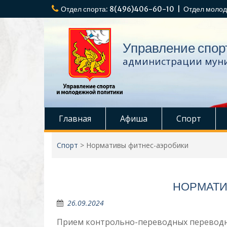
Перейти
Отдел спорта: 8(496)406-60-10 | Отдел молод
к
содержимому
Управление спор
администрации муни
Главная
Афиша
Спорт
Спорт
>
Нормативы фитнес-аэробики
НОРМАТИ
26.09.2024
Прием контрольно-переводных переводны