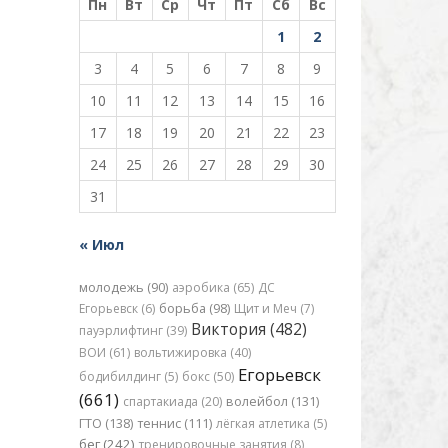
Пн
Вт
Ср
Чт
Пт
Сб
Вс
1
2
3
4
5
6
7
8
9
10
11
12
13
14
15
16
17
18
19
20
21
22
23
24
25
26
27
28
29
30
31
« Июл
молодежь (90)
аэробика (65)
ДС
Егорьевск (6)
борьба (98)
Щит и Меч (7)
Виктория (482)
пауэрлифтинг (39)
ВОИ (61)
вольтижировка (40)
Егорьевск
бодибилдинг (5)
бокс (50)
(661)
спартакиада (20)
волейбол (131)
ГТО (138)
теннис (111)
лёгкая атлетика (5)
бег (242)
тренировочные занятия (8)