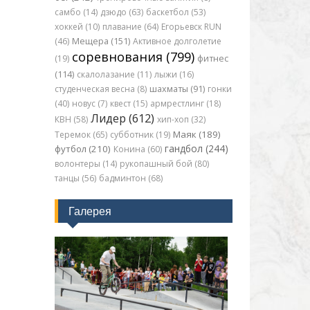
самбо (14)
дзюдо (63)
баскетбол (53)
хоккей (10)
плавание (64)
Егорьевск RUN
(46)
Мещера (151)
Активное долголетие
соревнования (799)
(19)
фитнес
(114)
скалолазание (11)
лыжи (16)
студенческая весна (8)
шахматы (91)
гонки
(40)
новус (7)
квест (15)
армрестлинг (18)
Лидер (612)
КВН (58)
хип-хоп (32)
Маяк (189)
Теремок (65)
субботник (19)
гандбол (244)
футбол (210)
Конина (60)
волонтеры (14)
рукопашный бой (80)
танцы (56)
бадминтон (68)
Галерея