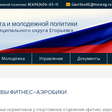
ежной политики: 8(496)406-65-11
GavrilovAE@mosreg.ru
та и молодежной политики
ципального округа Егорьевск
Молодёжка
Управление
Документы
ВЫ ФИТНЕС-АЭРОБИКИ
х нормативов у спортсменов отделения «фитнес-аэро