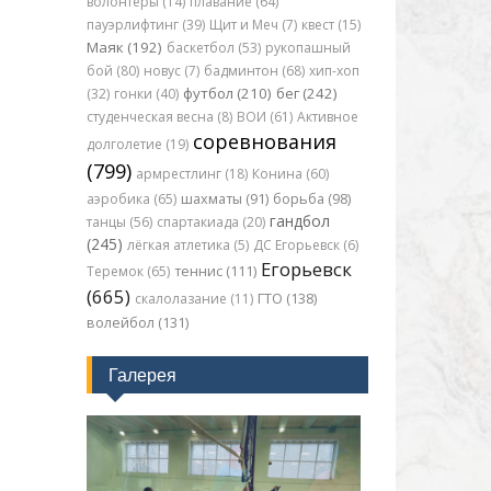
волонтеры (14)
плавание (64)
пауэрлифтинг (39)
Щит и Меч (7)
квест (15)
Маяк (192)
баскетбол (53)
рукопашный
бой (80)
новус (7)
бадминтон (68)
хип-хоп
футбол (210)
бег (242)
(32)
гонки (40)
студенческая весна (8)
ВОИ (61)
Активное
соревнования
долголетие (19)
(799)
армрестлинг (18)
Конина (60)
аэробика (65)
шахматы (91)
борьба (98)
гандбол
танцы (56)
спартакиада (20)
(245)
лёгкая атлетика (5)
ДС Егорьевск (6)
Егорьевск
Теремок (65)
теннис (111)
(665)
скалолазание (11)
ГТО (138)
волейбол (131)
Галерея