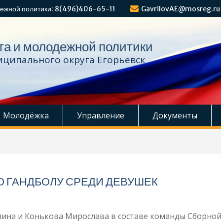
ежной политики: 8(496)406-65-11
GavrilovAE@mosreg.ru
та и молодежной политики
ципального округа Егорьевск
Молодёжка
Управление
Документы
 ГАНДБОЛУ СРЕДИ ДЕВУШЕК
ина и Конькова Мирослава в составе команды Сборно