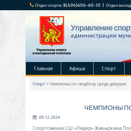
Перейти
Отдел спорта: 8(496)406-60-10 | Отдел молод
к
содержимому
Управление спор
администрации муни
Главная
Афиша
Спорт
Спорт
>
Чемпионы по гандболу среди девушек
ЧЕМПИОНЫ ПО
09.12.2024
Спортсменки СШ «Лидер» Жавыркина Пол