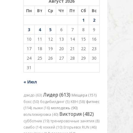
Август 2026
Пн
Вт
Ср
Чт
Пт
Сб
Вс
1
2
3
4
5
6
7
8
9
10
11
12
13
14
15
16
17
18
19
20
21
22
23
24
25
26
27
28
29
30
31
« Июл
Лидер (613)
дзюдо (63)
Мещера (151)
бокс (50)
бодибилдинг (5)
КВН (58)
фитнес
(114)
лыжи (16)
молодежь (90)
Виктория (482)
вольтижировка (40)
субботник (19)
тренировочные занятия (8)
самбо (14)
хоккей (10)
Егорьевск RUN (46)