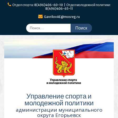
Перейти
Отдел спорта: 8(496)406-60-10 | Отдел молодежной политики:
к
8(496)406-65-11
содержимому
GavrilovAE@mosreg.ru
Поиск
по:
Управление спорта и
молодежной политики
администрации муниципального
округа Егорьевск