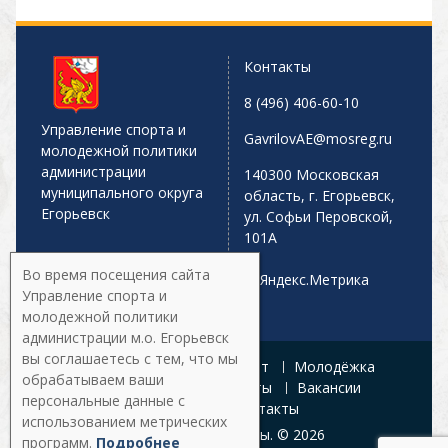
Контакты
8 (496) 406-60-10
Управление спорта и
GavrilovAE@mosreg.ru
молодежной политики
администрации
140300 Московская
муниципального округа
область, г. Егорьевск,
Егорьевск
ул. Софьи Перовской,
101А
Во время посещения сайта
Управление спорта и
молодежной политики
администрации м.о. Егорьевск
вы соглашаетесь с тем, что мы
Главная
Афиша
Спорт
Молодёжка
обрабатываем ваши
Управление
Документы
Вакансии
персональные данные с
Галерея
Контакты
использованием метрических
Все права защищены. © 2026
программ.
Подробнее