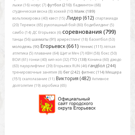
футбол (210)
лыжи (16)
новус (7)
бадминтон (68)
Маяк (189)
студенческая весна (8)
хоккей (10)
Лидер (612)
вольтижировка (40)
квест (15)
спартакиада
(20)
Теремок (65)
рукопашный бой (80)
бодибилдинг (5)
соревнования (799)
самбо (14)
ДС Егорьевск (6)
танцы (56)
шахматы (91)
армрестлинг (18)
баскетбол (53)
Егорьевск (661)
молодежь (90)
теннис (111)
лёгкая
атлетика (5)
плавание (64)
Щит и Меч (7)
КВН (58)
бокс (50)
ВОИ (61)
гонки (40)
хип-хоп (32)
ГТО (138)
Конина (60)
дзюдо
гандбол (244)
(63)
пауэрлифтинг (39)
Егорьевск RUN (46)
бег (242)
тренировочные занятия (8)
фитнес (114)
Мещера
Виктория (482)
(151)
скалолазание (11)
Активное
долголетие (19)
аэробика (65)