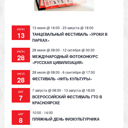
ni
ki
13 июня @ 16:00
-
23 августа @ 18:00
ИЮН
13
ТАНЦЕВАЛЬНЫЙ ФЕСТИВАЛЬ «УРОКИ В
ПАРКАХ»
28 июня @ 08:00
-
12 октября @ 00:30
ИЮН
28
МЕЖДУНАРОДНЫЙ ФОТОКОНКУРС
«РУССКАЯ ЦИВИЛИЗАЦИЯ»
28 июля @ 08:00
-
6 сентября @ 17:00
ИЮЛ
28
ФЕСТИВАЛЬ «НИТЬ КУЛЬТУРЫ»
7 августа @ 08:00
-
13 августа @ 18:00
АВГ
7
ВСЕРОССИЙСКИЙ ФЕСТИВАЛЬ ГТО В
КРАСНОЯРСКЕ
10:00
-
14:00
АВГ
8
ПЛЯЖНЫЙ ДЕНЬ ФИЗКУЛЬТУРНИКА