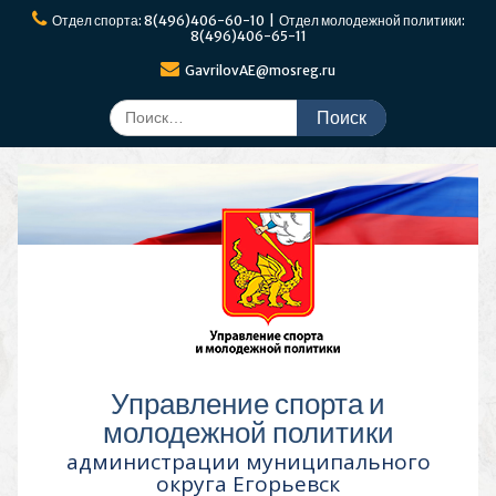
Перейти
Отдел спорта: 8(496)406-60-10 | Отдел молодежной политики:
к
8(496)406-65-11
содержимому
GavrilovAE@mosreg.ru
Поиск
по:
Управление спорта и
молодежной политики
администрации муниципального
округа Егорьевск