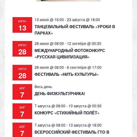
ki
13 июня @ 16:00
-
23 августа @ 18:00
ИЮН
13
ТАНЦЕВАЛЬНЫЙ ФЕСТИВАЛЬ «УРОКИ В
ПАРКАХ»
28 июня @ 08:00
-
12 октября @ 00:30
ИЮН
28
МЕЖДУНАРОДНЫЙ ФОТОКОНКУРС
«РУССКАЯ ЦИВИЛИЗАЦИЯ»
28 июля @ 08:00
-
6 сентября @ 17:00
ИЮЛ
28
ФЕСТИВАЛЬ «НИТЬ КУЛЬТУРЫ»
Весь день
АВГ
7
ДЕНЬ ФИЗКУЛЬТУРНИКА!
7 августа @ 08:00
-
10 августа @ 00:30
АВГ
7
КОНКУРС «СТИХИЙНЫЙ ПОЛЁТ»
7 августа @ 08:00
-
13 августа @ 18:00
АВГ
7
ВСЕРОССИЙСКИЙ ФЕСТИВАЛЬ ГТО В