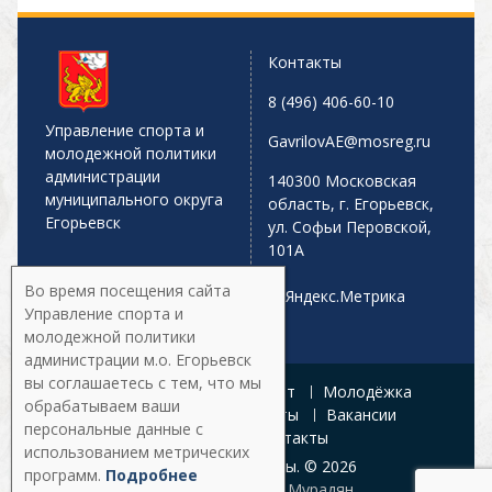
Контакты
8 (496) 406-60-10
Управление спорта и
GavrilovAE@mosreg.ru
молодежной политики
администрации
140300 Московская
муниципального округа
область, г. Егорьевск,
Егорьевск
ул. Софьи Перовской,
101А
Во время посещения сайта
Управление спорта и
молодежной политики
администрации м.о. Егорьевск
вы соглашаетесь с тем, что мы
Главная
Афиша
Спорт
Молодёжка
обрабатываем ваши
Управление
Документы
Вакансии
персональные данные с
Галерея
Контакты
использованием метрических
Все права защищены. © 2026
программ.
Подробнее
Разработка:
Армен Мурадян