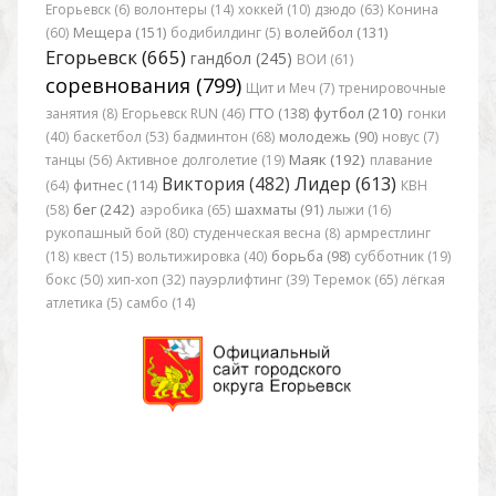
Егорьевск (6)
волонтеры (14)
хоккей (10)
дзюдо (63)
Конина
(60)
Мещера (151)
бодибилдинг (5)
волейбол (131)
Егорьевск (665)
гандбол (245)
ВОИ (61)
соревнования (799)
Щит и Меч (7)
тренировочные
футбол (210)
занятия (8)
Егорьевск RUN (46)
ГТО (138)
гонки
(40)
баскетбол (53)
бадминтон (68)
молодежь (90)
новус (7)
Маяк (192)
танцы (56)
Активное долголетие (19)
плавание
Виктория (482)
Лидер (613)
(64)
фитнес (114)
КВН
бег (242)
(58)
аэробика (65)
шахматы (91)
лыжи (16)
рукопашный бой (80)
студенческая весна (8)
армрестлинг
(18)
квест (15)
вольтижировка (40)
борьба (98)
субботник (19)
бокс (50)
хип-хоп (32)
пауэрлифтинг (39)
Теремок (65)
лёгкая
атлетика (5)
самбо (14)