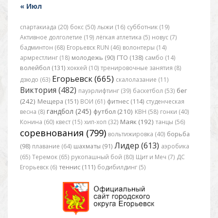
« Июл
спартакиада (20)
бокс (50)
лыжи (16)
субботник (19)
Активное долголетие (19)
лёгкая атлетика (5)
новус (7)
бадминтон (68)
Егорьевск RUN (46)
волонтеры (14)
армрестлинг (18)
молодежь (90)
ГТО (138)
самбо (14)
волейбол (131)
хоккей (10)
тренировочные занятия (8)
Егорьевск (665)
дзюдо (63)
скалолазание (11)
Виктория (482)
бег
пауэрлифтинг (39)
баскетбол (53)
(242)
Мещера (151)
ВОИ (61)
фитнес (114)
студенческая
гандбол (245)
футбол (210)
весна (8)
КВН (58)
гонки (40)
Маяк (192)
Конина (60)
квест (15)
хип-хоп (32)
танцы (56)
соревнования (799)
вольтижировка (40)
борьба
Лидер (613)
(98)
плавание (64)
шахматы (91)
аэробика
(65)
Теремок (65)
рукопашный бой (80)
Щит и Меч (7)
ДС
Егорьевск (6)
теннис (111)
бодибилдинг (5)