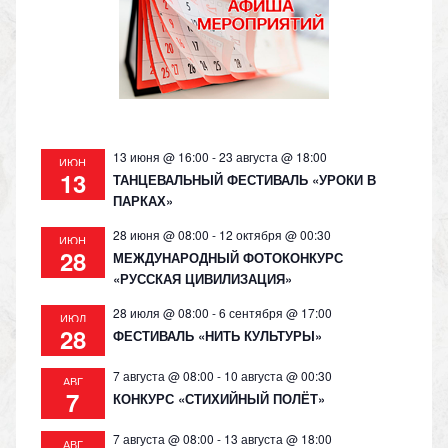
as
m
p
n
s
p
k
ni
ki
13 июня @ 16:00
-
23 августа @ 18:00
ИЮН
13
ТАНЦЕВАЛЬНЫЙ ФЕСТИВАЛЬ «УРОКИ В
ПАРКАХ»
28 июня @ 08:00
-
12 октября @ 00:30
ИЮН
28
МЕЖДУНАРОДНЫЙ ФОТОКОНКУРС
«РУССКАЯ ЦИВИЛИЗАЦИЯ»
28 июля @ 08:00
-
6 сентября @ 17:00
ИЮЛ
28
ФЕСТИВАЛЬ «НИТЬ КУЛЬТУРЫ»
7 августа @ 08:00
-
10 августа @ 00:30
АВГ
7
КОНКУРС «СТИХИЙНЫЙ ПОЛЁТ»
7 августа @ 08:00
-
13 августа @ 18:00
АВГ