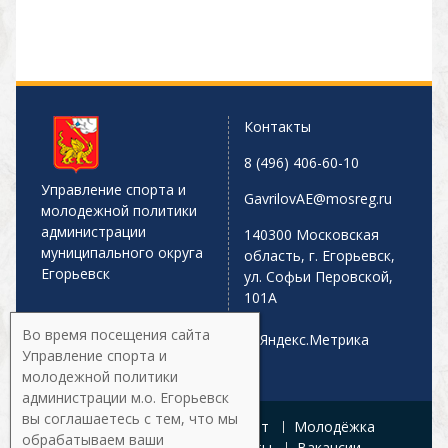
Контакты
8 (496) 406-60-10
Управление спорта и
GavrilovAE@mosreg.ru
молодежной политики
администрации
140300 Московская
муниципального округа
область, г. Егорьевск,
Егорьевск
ул. Софьи Перовской,
101А
Во время посещения сайта
Управление спорта и
молодежной политики
администрации м.о. Егорьевск
вы соглашаетесь с тем, что мы
Главная
Афиша
Спорт
Молодёжка
обрабатываем ваши
Управление
Документы
Вакансии