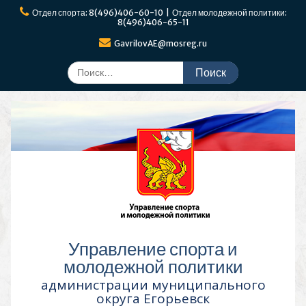
Перейти
Отдел спорта: 8(496)406-60-10 | Отдел молодежной политики:
к
8(496)406-65-11
содержимому
GavrilovAE@mosreg.ru
Поиск
по:
Управление спорта и
молодежной политики
администрации муниципального
округа Егорьевск